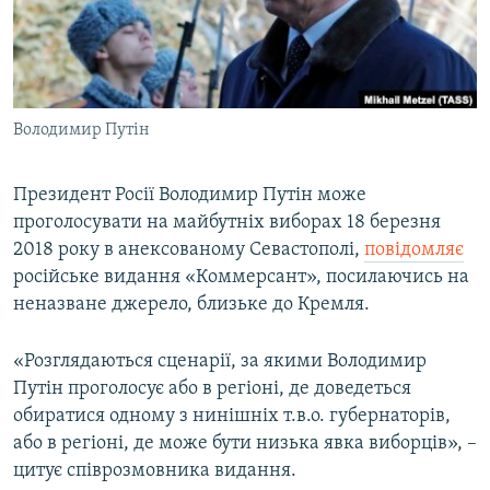
ВІДЕОУРОКИ «ELIFBE»
Русский
СВІДЧЕННЯ ОКУПАЦІЇ
Qırımtatar
УКРАЇНСЬКА ПРОБЛЕМА КРИМУ
Володимир Путін
ДОЛУЧАЙСЯ!
ІНФОГРАФІКА
Президент Росії Володимир Путін може
проголосувати на майбутніх виборах 18 березня
Усі сайти RFE/RL
2018 року в анексованому Севастополі,
повідомляє
російське видання «Коммерсант», посилаючись на
неназване джерело, близьке до Кремля.
«Розглядаються сценарії, за якими Володимир
Путін проголосує або в регіоні, де доведеться
обиратися одному з нинішніх т.в.о. губернаторів,
або в регіоні, де може бути низька явка виборців», –
цитує співрозмовника видання.