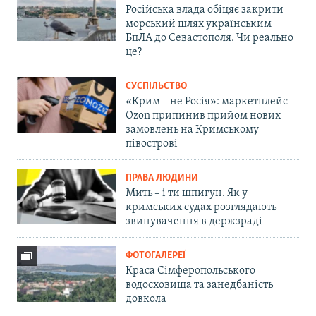
Російська влада обіцяє закрити
морський шлях українським
БпЛА до Севастополя. Чи реально
це?
СУСПІЛЬСТВО
«Крим – не Росія»: маркетплейс
Ozon припинив прийом нових
замовлень на Кримському
півострові
ПРАВА ЛЮДИНИ
Мить – і ти шпигун. Як у
кримських судах розглядають
звинувачення в держзраді
ФОТОГАЛЕРЕЇ
Краса Сімферопольського
водосховища та занедбаність
довкола