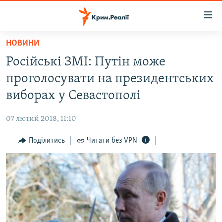
Доступність
посилання
Перейти
НОВИНИ
до
НОВИНИ
Російські ЗМІ: Путін може
основного
ВОДА.КРИМ
матеріалу
проголосувати на президентських
ВІДЕО ТА ФОТО
Перейти
виборах у Севастополі
до
ПОЛІТИКА
основної
07 лютий 2018, 11:10
БЛОГИ
навігації
Перейти
Поділитись
Читати без VPN
ПОГЛЯД
до
ІНТЕРВ'Ю
пошуку
ВСЕ ЗА ДЕНЬ
СПЕЦПРОЕКТИ
ЯК ОБІЙТИ БЛОКУВАННЯ
ДЕПОРТАЦІЯ