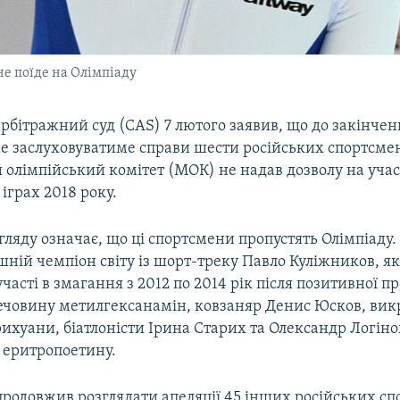
не поїде на Олімпіаду
рбітражний суд (CAS) 7 лютого заявив, що до закінчен
е заслуховуватиме справи шести російських спортсмен
олімпійський комітет (МОК) не надав дозволу на учас
іграх 2018 року.
ляду означає, що ці спортсмени пропустять Олімпіаду.
шній чемпіон світу із шорт-треку Павло Куліжников, я
участі в змагання з 2012 по 2014 рік після позитивної п
ечовину метилгексанамін, ковзаняр Денис Юсков, вик
хуани, біатлоністи Ірина Старих та Олександр Логінов
 еритропоетину.
продовжив розглядати апеляції 45 інших російських сп