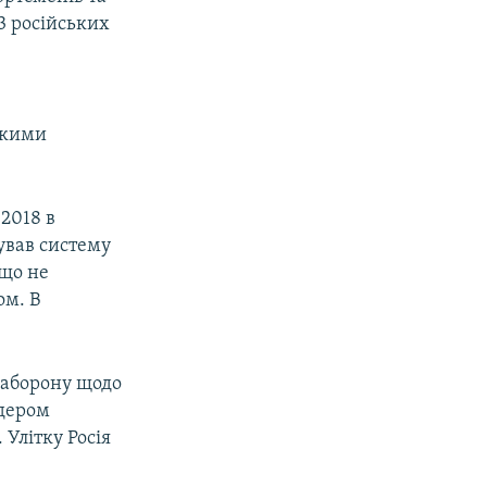
13 російських
,
ькими
-2018 в
ував систему
 що не
ом. В
заборону щодо
ідером
 Улітку Росія