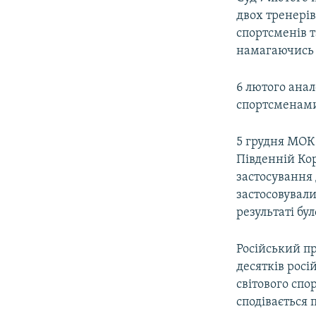
двох тренерів
спортсменів т
намагаючись 
6 лютого ана
спортсменами
5 грудня МОК 
Південній Кор
застосування 
застосовували
результаті бул
Російський п
десятків росі
світового спо
сподівається 