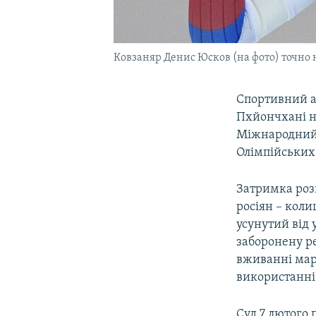
Ковзаняр Денис Юсков (на фото) точно 
Спортивний а
Пхйончхані н
Міжнародний 
Олімпійських 
Затримка розг
росіян – коли
усунутий від 
заборонену р
вживанні мари
використанні
Суд 7 лютого 