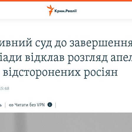
ивний суд до завершенн
ади відклав розгляд апе
 відсторонених росіян
15:48
ь
Читати без VPN