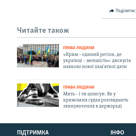
Поділитис
Читайте також
ПРАВА ЛЮДИНИ
«Крим – єдиний регіон, де
українці – меншість»: дискусія
навколо нової пам'ятної дати
ПРАВА ЛЮДИНИ
Мить – і ти шпигун. Як у
кримських судах розглядають
звинувачення в держзраді
Русский
ПІДТРИМКА
ІНФО
Qırımtatar