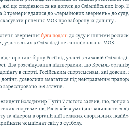
, які ще сподіваються на допуск до Олімпійських ігор. 
а 2 тренери вдалися до «термінових звернень» до суду
скасувати рішення МОК про заборону їх допінгу .
логічні звернення
були подані
до суду й іншими російс
, участь яких в Олімпіаді не санкціонована МОК.
відсторонив збірну Росії від участі в зимовій Олімпіаді
еї. Два розслідування підтвердили, що Кремль організ
допінгу в спорті. Російським спортсменам, які довели,
 допінг, дозволили змагатися під нейтральним прапор
о зареєстровано 169 атлетів.
резидент Володимир Путін 7 лютого заявив, що, попри 
йських спортсменів, Росія «безсумнівно залишається л
рту та лідером в організації великих спортивних подій».
прийняти чемпіонат світу з футболу.