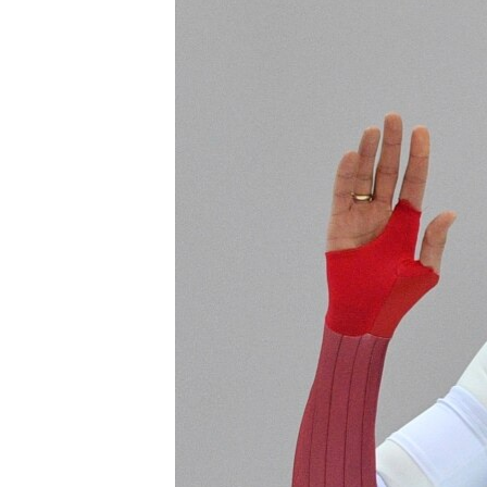
ВІДЕОУРОКИ «ELIFBE»
СВІДЧЕННЯ ОКУПАЦІЇ
УКРАЇНСЬКА ПРОБЛЕМА КРИМУ
ІНФОГРАФІКА