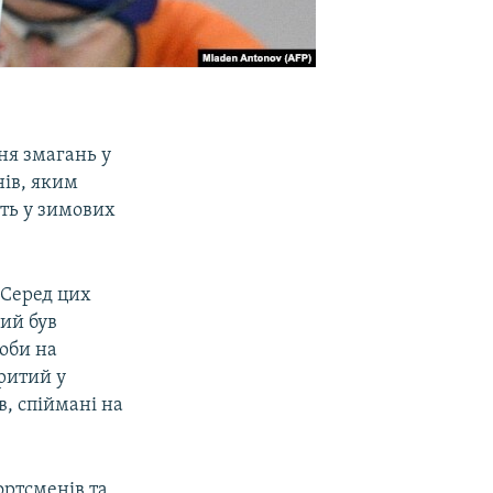
ня змагань у
ів, яким
ть у зимових
 Серед цих
кий був
роби на
ритий у
, спіймані на
ортсменів та