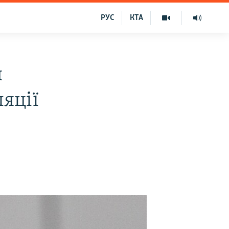
РУС
КТА
я
ляції