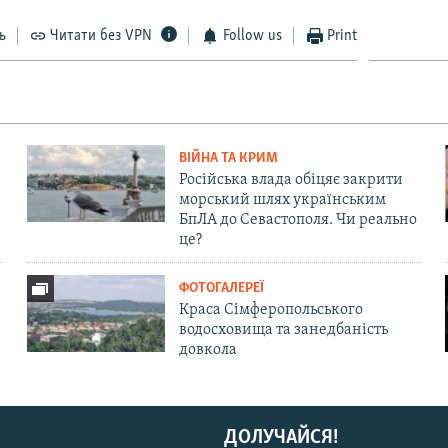
ь
Читати без VPN
Follow us
Print
ВІЙНА ТА КРИМ
Російська влада обіцяє закрити
морський шлях українським
БпЛА до Севастополя. Чи реально
це?
ФОТОГАЛЕРЕЇ
Краса Сімферопольського
водосховища та занедбаність
довкола
ДОЛУЧАЙСЯ!