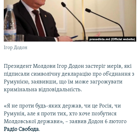
ВІДЕОУРОКИ «ELIFBE»
Русский
СВІДЧЕННЯ ОКУПАЦІЇ
Qırımtatar
УКРАЇНСЬКА ПРОБЛЕМА КРИМУ
ДОЛУЧАЙСЯ!
ІНФОГРАФІКА
Ігор Додон
Президент Молдови Ігор Додон застеріг мерів, які
Усі сайти RFE/RL
підписали символічну декларацію про об’єднання з
Румунією, заявивши, що їм може загрожувати
кримінальна відповідальність.
«Я не проти будь-яких держав, чи це Росія, чи
Румунія, але я проти тих, хто хоче позбутися
Молдовської держави», – заявив Додон 6 лютого
Радіо Свобода
.