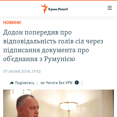
Доступність
посилання
Перейти
НОВИНИ
до
НОВИНИ
Додон попередив про
основного
ВОДА.КРИМ
матеріалу
відповідальність голів сіл через
ВІДЕО ТА ФОТО
Перейти
підписання документа про
до
ПОЛІТИКА
об’єднання з Румунією
основної
БЛОГИ
навігації
07 лютий 2018, 19:52
Перейти
ПОГЛЯД
до
Поділитись
Читати без VPN
ІНТЕРВ'Ю
пошуку
ВСЕ ЗА ДЕНЬ
СПЕЦПРОЕКТИ
ЯК ОБІЙТИ БЛОКУВАННЯ
ДЕПОРТАЦІЯ