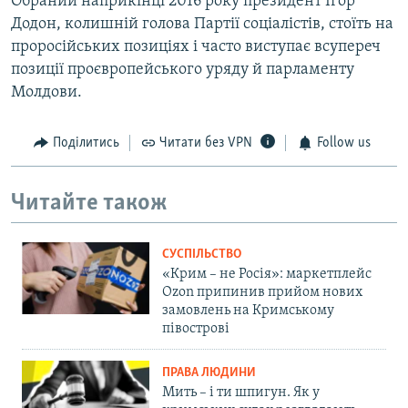
Обраний наприкінці 2016 року президент Ігор
Додон, колишній голова Партії соціалістів, стоїть на
проросійських позиціях і часто виступає всупереч
позиції проєвропейського уряду й парламенту
Молдови.
Поділитись
Читати без VPN
Follow us
Читайте також
СУСПІЛЬСТВО
«Крим – не Росія»: маркетплейс
Ozon припинив прийом нових
замовлень на Кримському
півострові
ПРАВА ЛЮДИНИ
Мить – і ти шпигун. Як у