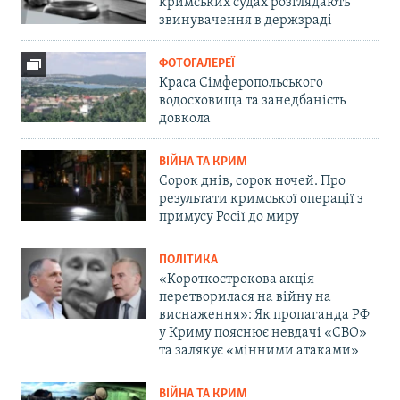
кримських судах розглядають
звинувачення в держзраді
ФОТОГАЛЕРЕЇ
Краса Сімферопольського
водосховища та занедбаність
довкола
ВІЙНА ТА КРИМ
Сорок днів, сорок ночей. Про
результати кримської операції з
примусу Росії до миру
ПОЛІТИКА
«Короткострокова акція
перетворилася на війну на
виснаження»: Як пропаганда РФ
у Криму пояснює невдачі «СВО»
та залякує «мінними атаками»
ВІЙНА ТА КРИМ