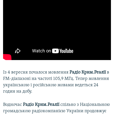
Із 4 вересня почалося мовлення
Радіо Крим.Реалії
в
FM-діапазоні на частоті 105,9 МГц. Тепер мовлення
українською і російською мовами ведеться 24
годин на добу.
Водночас
Радіо Крим.Реалії
спільно з Національною
громадською радіокомпанією України продовжує