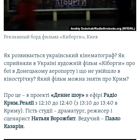
ВІДЕОУРОКИ «ELIFBE»
Русский
СВІДЧЕННЯ ОКУПАЦІЇ
Qırımtatar
УКРАЇНСЬКА ПРОБЛЕМА КРИМУ
Рекламный борд фильма «Киборги», Киев
ДОЛУЧАЙСЯ!
ІНФОГРАФІКА
Як розвивається український кінематограф? Як
сприйняли в Україні художній фільм «Кіборги» про
Усі сайти RFE/RL
бої в Донецькому аеропорту і що не увійшло в
кінострічку? Який фільм можна зняти про Крим?
Про це – в проекті
«Денне шоу»
в ефірі
Радіо
Крим.Реалії
з 12:10 до 12:40 (з 13:10 до 13:40 в
Криму). Гість студії – драматург, режисер і
сценарист
Наталя Ворожбит
. Ведучий –
Павло
Казарін
.