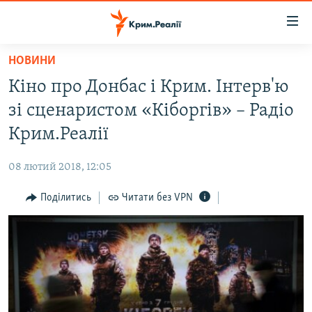
Доступність
посилання
Перейти
НОВИНИ
до
НОВИНИ
Кіно про Донбас і Крим. Інтерв'ю
основного
ВОДА.КРИМ
матеріалу
зі сценаристом «Кіборгів» – Радіо
ВІДЕО ТА ФОТО
Перейти
Крим.Реалії
до
ПОЛІТИКА
основної
08 лютий 2018, 12:05
БЛОГИ
навігації
Перейти
Поділитись
Читати без VPN
ПОГЛЯД
до
ІНТЕРВ'Ю
пошуку
ВСЕ ЗА ДЕНЬ
СПЕЦПРОЕКТИ
ЯК ОБІЙТИ БЛОКУВАННЯ
ДЕПОРТАЦІЯ