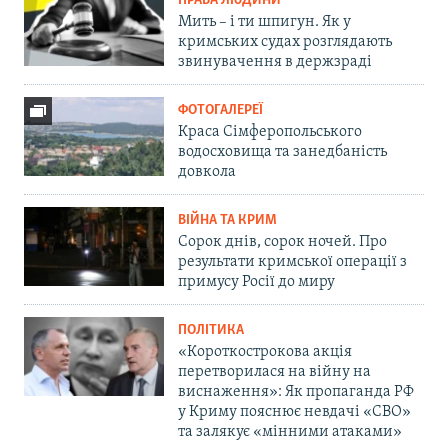
ПРАВА ЛЮДИНИ
Мить – і ти шпигун. Як у
кримських судах розглядають
звинувачення в держзраді
ФОТОГАЛЕРЕЇ
Краса Сімферопольського
водосховища та занедбаність
довкола
ВІЙНА ТА КРИМ
Сорок днів, сорок ночей. Про
результати кримської операції з
примусу Росії до миру
ПОЛІТИКА
«Короткострокова акція
перетворилася на війну на
виснаження»: Як пропаганда РФ
у Криму пояснює невдачі «СВО»
та залякує «мінними атаками»