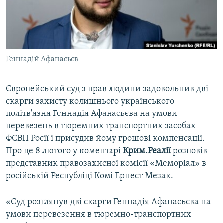
ВІДЕОУРОКИ «ELIFBE»
Русский
СВІДЧЕННЯ ОКУПАЦІЇ
Qırımtatar
УКРАЇНСЬКА ПРОБЛЕМА КРИМУ
Геннадій Афанасьєв
ДОЛУЧАЙСЯ!
ІНФОГРАФІКА
Європейський суд з прав людини задовольнив дві
скарги захисту колишнього українського
Усі сайти RFE/RL
політв'язня Геннадія Афанасьєва на умови
перевезень в тюремних транспортних засобах
ФСВП Росії і присудив йому грошові компенсації.
Про це 8 лютого у коментарі
Крим.Реалії
розповів
представник правозахисної комісії «Меморіал» в
російській Республіці Комі Ернест Мезак.
«Суд розглянув дві скарги Геннадія Афанасьєва на
умови перевезення в тюремно-транспортних