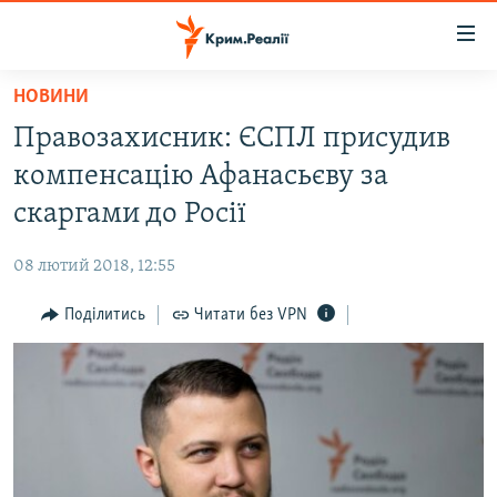
Доступність
посилання
Перейти
НОВИНИ
до
НОВИНИ
Правозахисник: ЄСПЛ присудив
основного
ВОДА.КРИМ
матеріалу
компенсацію Афанасьєву за
ВІДЕО ТА ФОТО
Перейти
скаргами до Росії
до
ПОЛІТИКА
основної
08 лютий 2018, 12:55
БЛОГИ
навігації
Перейти
Поділитись
Читати без VPN
ПОГЛЯД
до
ІНТЕРВ'Ю
пошуку
ВСЕ ЗА ДЕНЬ
СПЕЦПРОЕКТИ
ЯК ОБІЙТИ БЛОКУВАННЯ
ДЕПОРТАЦІЯ