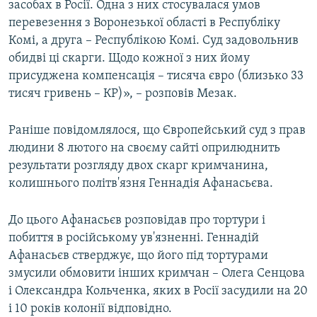
засобах в Росії. Одна з них стосувалася умов
перевезення з Воронезької області в Республіку
Комі, а друга – Республікою Комі. Суд задовольнив
обидві ці скарги. Щодо кожної з них йому
присуджена компенсація – тисяча євро (близько 33
тисяч гривень – КР)», – розповів Мезак.
Раніше повідомлялося, що Європейський суд з прав
людини 8 лютого на своєму сайті оприлюднить
результати розгляду двох скарг кримчанина,
колишнього політв'язня Геннадія Афанасьєва.
До цього Афанасьєв розповідав про тортури і
побиття в російському ув'язненні. Геннадій
Афанасьєв стверджує, що його під тортурами
змусили обмовити інших кримчан – Олега Сенцова
і Олександра Кольченка, яких в Росії засудили на 20
і 10 років колонії відповідно.