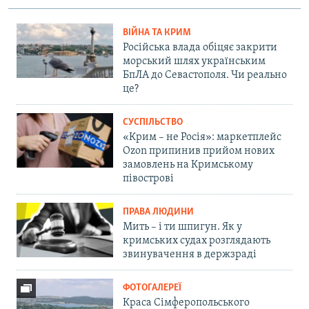
ВІЙНА ТА КРИМ
Російська влада обіцяє закрити
морський шлях українським
БпЛА до Севастополя. Чи реально
це?
СУСПІЛЬСТВО
«Крим – не Росія»: маркетплейс
Ozon припинив прийом нових
замовлень на Кримському
півострові
ПРАВА ЛЮДИНИ
Мить – і ти шпигун. Як у
кримських судах розглядають
звинувачення в держзраді
ФОТОГАЛЕРЕЇ
Краса Сімферопольського