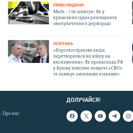
ПРАВА ЛЮДИНИ
Мить – і ти шпигун. Як у
кримських судах розглядають
звинувачення в держзраді
ПОЛІТИКА
«Короткострокова акція
перетворилася на війну на
виснаження»: Як пропаганда РФ
у Криму пояснює невдачі «СВО»
та залякує «мінними атаками»
ДОЛУЧАЙСЯ!
. Про нас