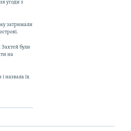
ня угоди з
риму затримали
острові.
 Захтей були
кти на
 і назвала їх