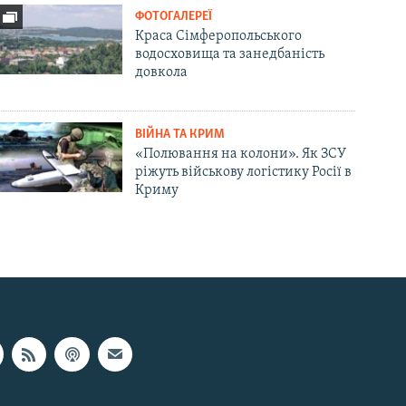
ФОТОГАЛЕРЕЇ
Краса Сімферопольського
водосховища та занедбаність
довкола
ВІЙНА ТА КРИМ
«Полювання на колони». Як ЗСУ
ріжуть військову логістику Росії в
Криму