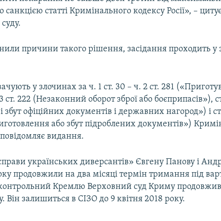
 санкцією статті Кримінального кодексу Росії», – циту
суду.
яснили причини такого рішення, засідання проходить у
чують у злочинах за ч. 1 ст. 30 – ч. 2 ст. 281 («Пригот
 3 ст. 222 (Незаконний оборот зброї або боєприпасів»), с
 збут офіційних документів і державних нагород») і ст
виготовлення або збут підроблених документів») Кримі
, повідомляє видання.
справи українських диверсантів» Євгену Панову і Андр
оку продовжили на два місяці термін тримання під вар
дконтрольний Кремлю Верховний суд Криму продовжи
. Він залишиться в СІЗО до 9 квітня 2018 року.