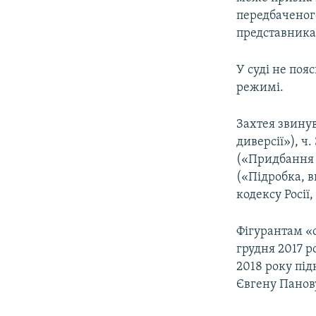
передбаченого
представника 
У суді не по
режимі.
Захтея звинува
диверсії»), ч.
(«Придбання і
(«Підробка, 
кодексу Росії
Фігурантам «
грудня 2017 р
2018 року пі
Євгену Панову