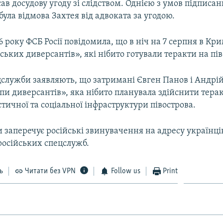
ав досудову угоду зі слідством. Однією з умов підписан
 була відмова Захтея від адвоката за угодою.
6 року ФСБ Росії повідомила, що в ніч на 7 серпня в К
ських диверсантів», які нібито готували теракти на пів
цслужби заявляють, що затримані Євген Панов і Андрій
и диверсантів», яка нібито планувала здійснити тера
стичної та соціальної інфраструктури півострова.
 заперечує російські звинувачення на адресу українців
російських спецслужб.
ь
Читати без VPN
Follow us
Print