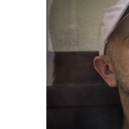
ВІДЕОУРОКИ «ELIFBE»
СВІДЧЕННЯ ОКУПАЦІЇ
УКРАЇНСЬКА ПРОБЛЕМА КРИМУ
ІНФОГРАФІКА