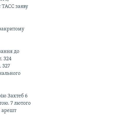
є ТАСС заяву
 закритому
ування до
т. 324
. 327
нального
ію Захтеб 6
тою. 7 лютого
в арешт