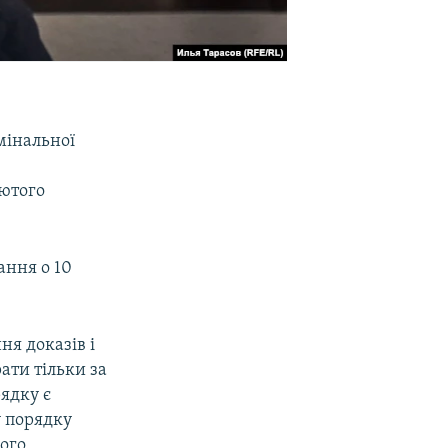
мінальної
лютого
ання о 10
ня доказів і
ати тільки за
рядку є
у порядку
ого,