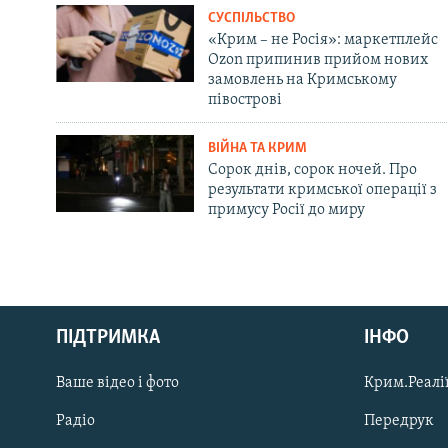
СУСПІЛЬСТВО
«Крим – не Росія»: маркетплейс
Ozon припинив прийом нових
замовлень на Кримському
півострові
ВІЙНА ТА КРИМ
Сорок днів, сорок ночей. Про
результати кримської операції з
примусу Росії до миру
Русский
ПІДТРИМКА
ІНФО
Qırımtatar
Ваше відео і фото
Крим.Реалії
ДОЛУЧАЙСЯ!
Радіо
Передрук