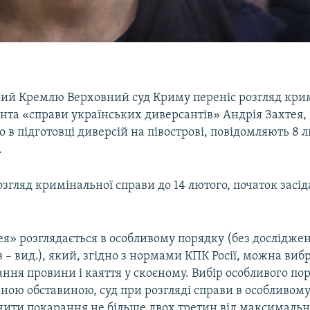
ий Кремлю Верховний суд Криму переніс розгляд кри
анта «справи українських диверсантів» Андрія Захтея,
 в підготовці диверсій на півострові, повідомляють 8 
.
озгляд кримінальної справи до 14 лютого, початок засід
я» розглядається в особливому порядку (без досліджен
в – вид.), який, згідно з нормами КПК Росії, можна вибр
ння провини і каяття у скоєному. Вибір особливого по
ною обставиною, суд при розгляді справи в особливом
ити покарання не більше двох третин від максимальн