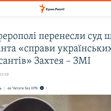
ферополі перенесли суд 
анта «справи українськи
сантів» Захтея – ЗМІ
13:08
ь
Читати без VPN