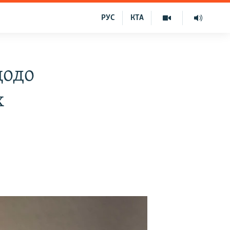
РУС
КТА
щодо
х