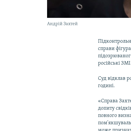
Андрій Захтей
Підконтрольн
справи фігур
підозрюваного
російські ЗМІ
Суд відклав р
годині.
«Справа Захте
допиту свідкі
повного визна
пом'якшуваль
може признач