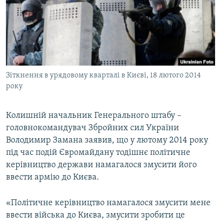
ВІДЕОУРОКИ «ELIFBE»
Русский
СВІДЧЕННЯ ОКУПАЦІЇ
Qırımtatar
УКРАЇНСЬКА ПРОБЛЕМА КРИМУ
ДОЛУЧАЙСЯ!
ІНФОГРАФІКА
Зіткнення в урядовому кварталі в Києві, 18 лютого 2014
року
Усі сайти RFE/RL
Колишній начальник Генерального штабу –
головнокомандувач Збройних сил України
Володимир Замана заявив, що у лютому 2014 року
під час подій Євромайдану тодішнє політичне
керівництво держави намагалося змусити його
ввести армію до Києва.
«Політичне керівництво намагалося змусити мене
ввести війська до Києва, змусити зробити це