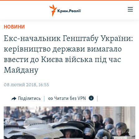
Доступність
посилання
Перейти
НОВИНИ
до
НОВИНИ
Екс-начальник Генштабу України:
основного
ВОДА.КРИМ
матеріалу
керівництво держави вимагало
ВІДЕО ТА ФОТО
Перейти
ввести до Києва війська під час
до
ПОЛІТИКА
Майдану
основної
БЛОГИ
навігації
08 лютий 2018, 16:55
Перейти
ПОГЛЯД
до
Поділитись
Читати без VPN
ІНТЕРВ'Ю
пошуку
ВСЕ ЗА ДЕНЬ
СПЕЦПРОЕКТИ
ЯК ОБІЙТИ БЛОКУВАННЯ
ДЕПОРТАЦІЯ