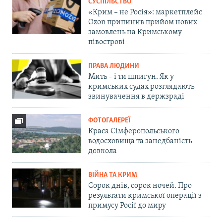
СУСПІЛЬСТВО
«Крим – не Росія»: маркетплейс
Ozon припинив прийом нових
замовлень на Кримському
півострові
ПРАВА ЛЮДИНИ
Мить – і ти шпигун. Як у
кримських судах розглядають
звинувачення в держзраді
ФОТОГАЛЕРЕЇ
Краса Сімферопольського
водосховища та занедбаність
довкола
ВІЙНА ТА КРИМ
Сорок днів, сорок ночей. Про
результати кримської операції з
примусу Росії до миру