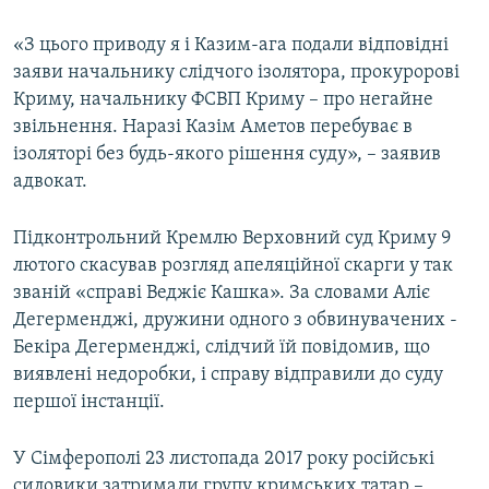
«З цього приводу я і Казим-ага подали відповідні
заяви начальнику слідчого ізолятора, прокуророві
Криму, начальнику ФСВП Криму – про негайне
звільнення. Наразі Казім Аметов перебуває в
ізоляторі без будь-якого рішення суду», – заявив
адвокат.
Підконтрольний Кремлю Верховний суд Криму 9
лютого скасував розгляд апеляційної скарги у так
званій «справі Веджіє Кашка». За словами Аліє
Дегерменджі, дружини одного з обвинувачених -
Бекіра Дегерменджі, слідчий їй повідомив, що
виявлені недоробки, і справу відправили до суду
першої інстанції.
У Сімферополі 23 листопада 2017 року російські
силовики затримали групу кримських татар –