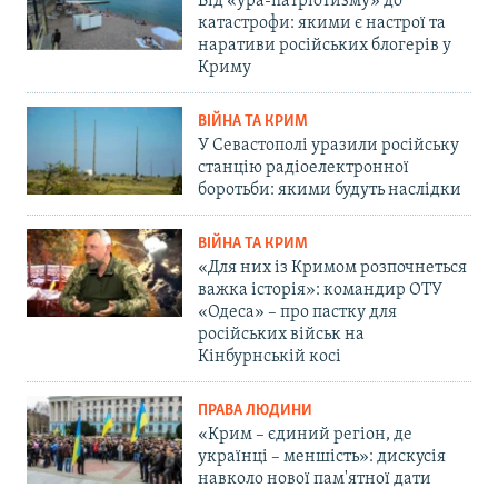
Від «ура-патріотизму» до
катастрофи: якими є настрої та
наративи російських блогерів у
Криму
ВІЙНА ТА КРИМ
У Севастополі уразили російську
станцію радіоелектронної
боротьби: якими будуть наслідки
ВІЙНА ТА КРИМ
«Для них із Кримом розпочнеться
важка історія»: командир ОТУ
«Одеса» – про пастку для
російських військ на
Кінбурнській косі
ПРАВА ЛЮДИНИ
«Крим – єдиний регіон, де
українці – меншість»: дискусія
навколо нової пам'ятної дати