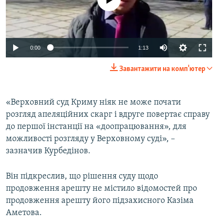
0:00
1:13
Завантажити на комп'ютер
«Верховний суд Криму ніяк не може почати
розгляд апеляційних скарг і вдруге повертає справу
до першої інстанції на «доопрацювання», для
можливості розгляду у Верховному суді», –
зазначив Курбедінов.
Він підкреслив, що рішення суду щодо
продовження арешту не містило відомостей про
продовження арешту його підзахисного Казіма
Аметова.