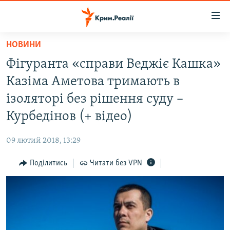
Доступність
посилання
Перейти
НОВИНИ
до
НОВИНИ
Фігуранта «справи Веджіє Кашка»
основного
ВОДА.КРИМ
матеріалу
Казіма Аметова тримають в
ВІДЕО ТА ФОТО
Перейти
ізоляторі без рішення суду –
до
ПОЛІТИКА
Курбедінов (+ відео)
основної
БЛОГИ
навігації
09 лютий 2018, 13:29
Перейти
ПОГЛЯД
до
Поділитись
Читати без VPN
ІНТЕРВ'Ю
пошуку
ВСЕ ЗА ДЕНЬ
СПЕЦПРОЕКТИ
ЯК ОБІЙТИ БЛОКУВАННЯ
ДЕПОРТАЦІЯ