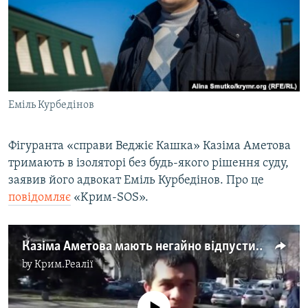
ВІДЕОУРОКИ «ELIFBE»
Русский
СВІДЧЕННЯ ОКУПАЦІЇ
Qırımtatar
УКРАЇНСЬКА ПРОБЛЕМА КРИМУ
ДОЛУЧАЙСЯ!
ІНФОГРАФІКА
Еміль Курбедінов
Фігуранта «справи Веджіє Кашка» Казіма Аметова
Усі сайти RFE/RL
тримають в ізоляторі без будь-якого рішення суду,
заявив його адвокат Еміль Курбедінов. Про це
повідомляє
«Kрим-SOS».
Казіма Аметова мають негайно відпустити – адвокат
by
Крим.Реалії
No media source currently available