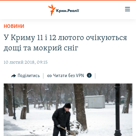
Доступність
посилання
Перейти
НОВИНИ
до
НОВИНИ
У Криму 11 і 12 лютого очікуються
основного
ВОДА.КРИМ
матеріалу
дощі та мокрий сніг
ВІДЕО ТА ФОТО
Перейти
до
10 лютий 2018, 09:15
ПОЛІТИКА
основної
БЛОГИ
Поділитись
Читати без VPN
навігації
Перейти
ПОГЛЯД
до
ІНТЕРВ'Ю
пошуку
ВСЕ ЗА ДЕНЬ
СПЕЦПРОЕКТИ
ЯК ОБІЙТИ БЛОКУВАННЯ
ДЕПОРТАЦІЯ