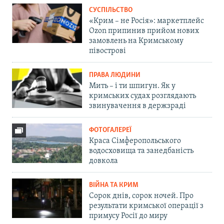
СУСПІЛЬСТВО
«Крим – не Росія»: маркетплейс
Ozon припинив прийом нових
замовлень на Кримському
півострові
ПРАВА ЛЮДИНИ
Мить – і ти шпигун. Як у
кримських судах розглядають
звинувачення в держзраді
ФОТОГАЛЕРЕЇ
Краса Сімферопольського
водосховища та занедбаність
довкола
ВІЙНА ТА КРИМ
Сорок днів, сорок ночей. Про
результати кримської операції з
примусу Росії до миру