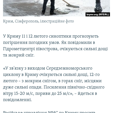
ВІДЕОУРОКИ «ELIFBE»
Русский
СВІДЧЕННЯ ОКУПАЦІЇ
Qırımtatar
Крим, Сімферополь, ілюстраційне фото
УКРАЇНСЬКА ПРОБЛЕМА КРИМУ
ДОЛУЧАЙСЯ!
ІНФОГРАФІКА
У Криму 11 і 12 лютого синоптики прогнозують
погіршення погодних умов. Як повідомили в
Гідрометцентрі півострова, очікуються сильні дощі
Усі сайти RFE/RL
та мокрий сніг.
«У зв'язку з виходом Середземноморського
циклону в Криму очікуються сильні дощі, 12-го
лютого – з мокрим снігом, в горах сніг, місцями
дуже сильні опади. Посилення північно-східного
вітру 15-20 м/с, пориви до 25 м/с», – йдеться в
повідомленні.