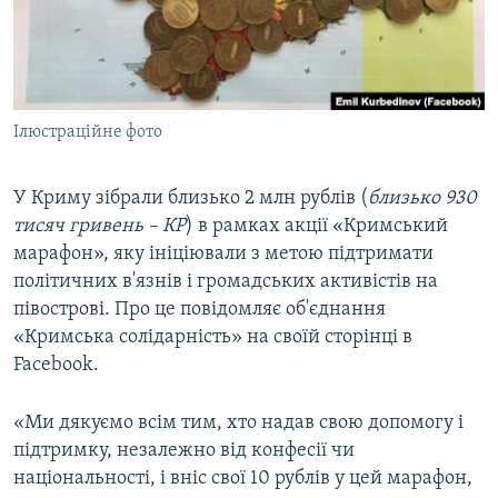
ВІДЕОУРОКИ «ELIFBE»
Русский
СВІДЧЕННЯ ОКУПАЦІЇ
Qırımtatar
УКРАЇНСЬКА ПРОБЛЕМА КРИМУ
Ілюстраційне фото
ДОЛУЧАЙСЯ!
ІНФОГРАФІКА
У Криму зібрали близько 2 млн рублів (
близько 930
тисяч гривень – КР
) в рамках акції «Кримський
Усі сайти RFE/RL
марафон», яку ініціювали з метою підтримати
політичних в'язнів і громадських активістів на
півострові. Про це повідомляє об'єднання
«Кримська солідарність» на своїй сторінці в
Facebook.
«Ми дякуємо всім тим, хто надав свою допомогу і
підтримку, незалежно від конфесії чи
національності, і вніс свої 10 рублів у цей марафон,