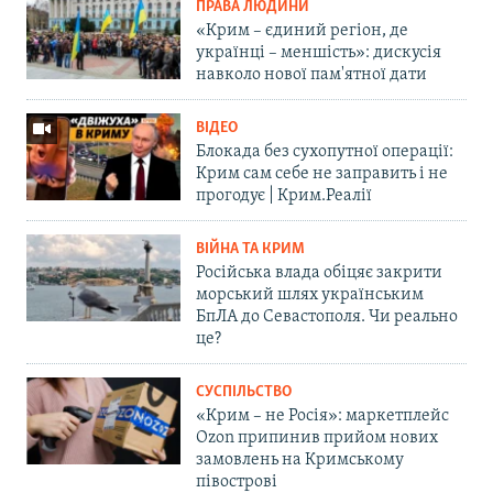
ПРАВА ЛЮДИНИ
«Крим – єдиний регіон, де
українці – меншість»: дискусія
навколо нової пам'ятної дати
ВІДЕО
Блокада без сухопутної операції:
Крим сам себе не заправить і не
прогодує | Крим.Реалії
ВІЙНА ТА КРИМ
Російська влада обіцяє закрити
морський шлях українським
БпЛА до Севастополя. Чи реально
це?
СУСПІЛЬСТВО
«Крим – не Росія»: маркетплейс
Ozon припинив прийом нових
замовлень на Кримському
півострові