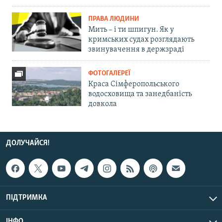
ПРАВА ЛЮДИНИ
Мить – і ти шпигун. Як у
кримських судах розглядають
звинувачення в держзраді
ФОТОГАЛЕРЕЇ
Краса Сімферопольського
водосховища та занедбаність
довкола
ДОЛУЧАЙСЯ!
ПІДТРИМКА
ІНФО