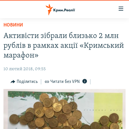
Доступність
посилання
Перейти
НОВИНИ
до
НОВИНИ
Активісти зібрали близько 2 млн
основного
ВОДА.КРИМ
матеріалу
рублів в рамках акції «Кримський
ВІДЕО ТА ФОТО
Перейти
марафон»
до
ПОЛІТИКА
основної
10 лютий 2018, 09:55
БЛОГИ
навігації
Перейти
Поділитись
Читати без VPN
ПОГЛЯД
до
ІНТЕРВ'Ю
пошуку
ВСЕ ЗА ДЕНЬ
СПЕЦПРОЕКТИ
ЯК ОБІЙТИ БЛОКУВАННЯ
ДЕПОРТАЦІЯ