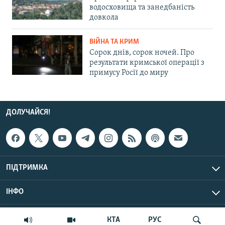
водосховища та занедбаність
довкола
ВІЙНА ТА КРИМ
Сорок днів, сорок ночей. Про
результати кримської операції з
примусу Росії до миру
ДОЛУЧАЙСЯ!
ПІДТРИМКА
ІНФО
© Крим.Реалії, 2026 | Усі права застережено.
КТА
РУС