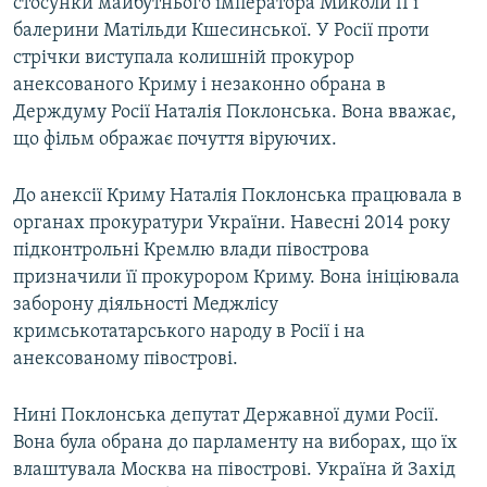
стосунки майбутнього імператора Миколи II і
балерини Матільди Кшесинської. У Росії проти
стрічки виступала колишній прокурор
анексованого Криму і незаконно обрана в
Держдуму Росії Наталія Поклонська. Вона вважає,
що фільм ображає почуття віруючих.
До анексії Криму Наталія Поклонська працювала в
органах прокуратури України. Навесні 2014 року
підконтрольні Кремлю влади півострова
призначили її прокурором Криму. Вона ініціювала
заборону діяльності Меджлісу
кримськотатарського народу в Росії і на
анексованому півострові.
Нині Поклонська депутат Державної думи Росії.
Вона була обрана до парламенту на виборах, що їх
влаштувала Москва на півострові. Україна й Захід