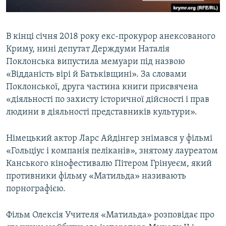
В кінці січня 2018 року екс-прокурор анексованого
Криму, нині депутат Держдуми Наталія
Поклонська випустила мемуари під назвою
«Відданість вірі й Батьківщині». За словами
Поклонської, друга частина книги присвячена
«діяльності по захисту історичної дійсності і прав
людини в діяльності представників культури».
Німецький актор Ларс Айдінгер знімався у фільмі
«Гольціус і компанія пеліканів», знятому лауреатом
Канського кінофестивалю Пітером Грінуеєм, який
противники фільму «Матильда» називають
порнографією.
Фільм Олексія Учителя «Матильда» розповідає про