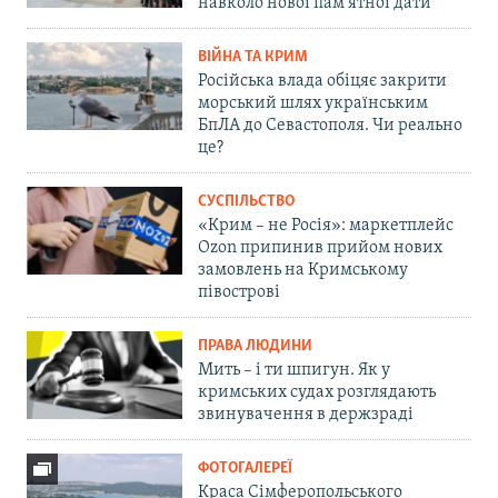
навколо нової пам'ятної дати
ВІЙНА ТА КРИМ
Російська влада обіцяє закрити
морський шлях українським
БпЛА до Севастополя. Чи реально
це?
СУСПІЛЬСТВО
«Крим – не Росія»: маркетплейс
Ozon припинив прийом нових
замовлень на Кримському
півострові
ПРАВА ЛЮДИНИ
Мить – і ти шпигун. Як у
кримських судах розглядають
звинувачення в держзраді
ФОТОГАЛЕРЕЇ
Краса Сімферопольського