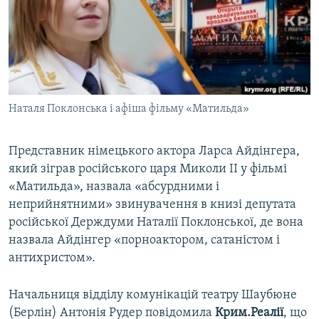
ВІДЕОУРОКИ «ELIFBE»
Русский
СВІДЧЕННЯ ОКУПАЦІЇ
Qırımtatar
УКРАЇНСЬКА ПРОБЛЕМА КРИМУ
ДОЛУЧАЙСЯ!
ІНФОГРАФІКА
Наталя Поклонська і афіша фільму «Матильда»
Представник німецького актора Ларса Айдінгера,
Усі сайти RFE/RL
який зіграв російського царя Миколи II у фільмі
«Матильда», назвала «абсурдними і
неприйнятними» звинувачення в книзі депутата
російської Держдуми Наталії Поклонської, де вона
назвала Айдінгер «порноактором, сатаністом і
антихристом».
Начальниця відділу комунікацій театру Шаубюне
(Берлін) Антонія Рудер повідомила
Крим.Реалії
, що