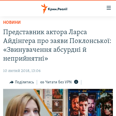
Доступність
посилання
Перейти
НОВИНИ
до
НОВИНИ
Представник актора Ларса
основного
ВОДА.КРИМ
матеріалу
Айдінгера про заяви Поклонської:
ВІДЕО ТА ФОТО
Перейти
«Звинувачення абсурдні й
до
ПОЛІТИКА
неприйнятні»
основної
БЛОГИ
навігації
10 лютий 2018, 13:06
Перейти
ПОГЛЯД
до
Поділитись
Читати без VPN
ІНТЕРВ'Ю
пошуку
ВСЕ ЗА ДЕНЬ
СПЕЦПРОЕКТИ
ЯК ОБІЙТИ БЛОКУВАННЯ
ДЕПОРТАЦІЯ