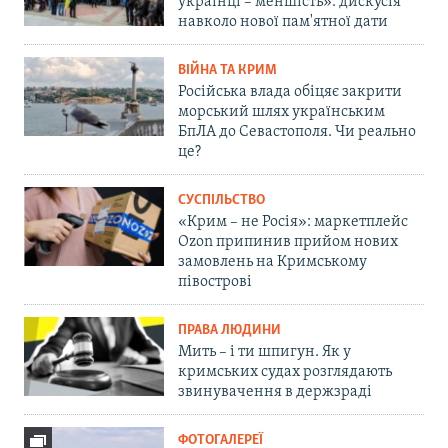
українці – меншість»: дискусія
навколо нової пам'ятної дати
ВІЙНА ТА КРИМ
Російська влада обіцяє закрити
морський шлях українським
БпЛА до Севастополя. Чи реально
це?
СУСПІЛЬСТВО
«Крим – не Росія»: маркетплейс
Ozon припинив прийом нових
замовлень на Кримському
півострові
ПРАВА ЛЮДИНИ
Мить – і ти шпигун. Як у
кримських судах розглядають
звинувачення в держзраді
ФОТОГАЛЕРЕЇ