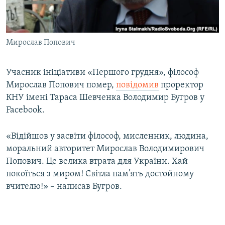
ВІДЕОУРОКИ «ELIFBE»
Русский
СВІДЧЕННЯ ОКУПАЦІЇ
Qırımtatar
Мирослав Попович
УКРАЇНСЬКА ПРОБЛЕМА КРИМУ
ДОЛУЧАЙСЯ!
ІНФОГРАФІКА
Учасник ініціативи «Першого грудня», філософ
Мирослав Попович помер,
повідомив
проректор
КНУ імені Тараса Шевченка Володимир Бугров у
Усі сайти RFE/RL
Facebook.
«Відійшов у засвіти філософ, мисленник, людина,
моральний авторитет Мирослав Володимирович
Попович. Це велика втрата для України. Хай
покоїться з миром! Світла пам’ять достойному
вчителю!» – написав Бугров.