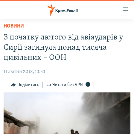
Доступність
посилання
Перейти
НОВИНИ
до
НОВИНИ
З початку лютого від авіаударів у
основного
ВОДА.КРИМ
матеріалу
Сирії загинула понад тисяча
ВІДЕО ТА ФОТО
Перейти
цивільних – ООН
до
ПОЛІТИКА
основної
11 лютий 2018, 13:33
БЛОГИ
навігації
Перейти
Поділитись
Читати без VPN
ПОГЛЯД
до
ІНТЕРВ'Ю
пошуку
ВСЕ ЗА ДЕНЬ
СПЕЦПРОЕКТИ
ЯК ОБІЙТИ БЛОКУВАННЯ
ДЕПОРТАЦІЯ