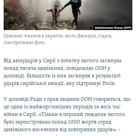
ВІДЕОУРОКИ «ELIFBE»
Русский
СВІДЧЕННЯ ОКУПАЦІЇ
Qırımtatar
УКРАЇНСЬКА ПРОБЛЕМА КРИМУ
Цивільні тікають в укриття, місто Джизрін, Сирія,
ДОЛУЧАЙСЯ!
ІНФОГРАФІКА
ілюстративне фото
Від авіаударів у Сирії з початку лютого загинула
Усі сайти RFE/RL
понад тисяча цивільних, повідомляє ООН у
доповіді. Більшість із них загинули в результаті
ударів сирійської авіації, яку підтримує Росія.
У доповіді Ради з прав людини ООН говориться, що
це один із найжорстокіших періодів за весь час
війни в Сирії. «Тільки в перший тиждень лютого
було зареєстровано понад 1000 жертв серед
цивільного населення від повітряних ударів», –