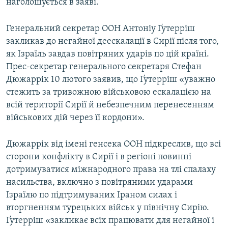
наголошується в заяві.
Генеральний секретар ООН Антоніу Ґутерріш
закликав до негайної деескалації в Сирії після того,
як Ізраїль завдав повітряних ударів по цій країні.
Прес-секретар генерального секретаря Стефан
Дюжаррік 10 лютого заявив, що Ґутерріш «уважно
стежить за тривожною військовою ескалацією на
всій території Сирії й небезпечним перенесенням
військових дій через її кордони».
Дюжаррік від імені генсека ООН підкреслив, що всі
сторони конфлікту в Сирії і в регіоні повинні
дотримуватися міжнародного права на тлі спалаху
насильства, включно з повітряними ударами
Ізраїлю по підтримуваних Іраном силах і
вторгненням турецьких військ у північну Сирію.
Ґутерріш «закликає всіх працювати для негайної і