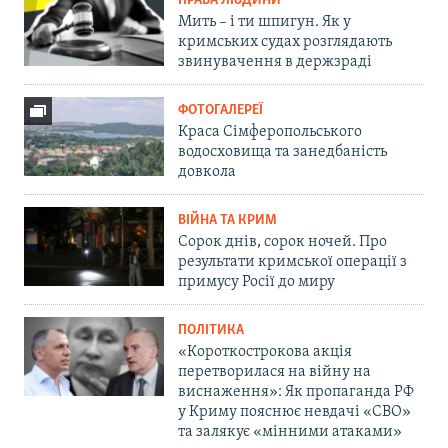
ПРАВА ЛЮДИНИ
Мить – і ти шпигун. Як у
кримських судах розглядають
звинувачення в держзраді
ФОТОГАЛЕРЕЇ
Краса Сімферопольського
водосховища та занедбаність
довкола
ВІЙНА ТА КРИМ
Сорок днів, сорок ночей. Про
результати кримської операції з
примусу Росії до миру
ПОЛІТИКА
«Короткострокова акція
перетворилася на війну на
виснаження»: Як пропаганда РФ
у Криму пояснює невдачі «СВО»
та залякує «мінними атаками»