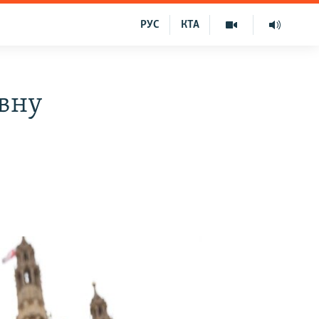
РУС
КТА
вну