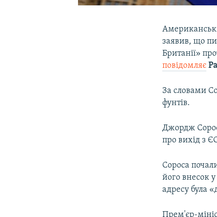
Американськи
заявив, що п
Британії» про
повідомляє
Р
За словами Со
фунтів.
Джордж Сорос
про вихід з Є
Сороса почал
його внесок у
адресу була 
Прем'єр-мініс