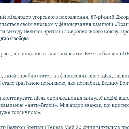
й мільярдер угорського походження, 87-річний Джор
ишається своїм внеском у фінансування кампанії «Кра
ти виходу Великої Британії з Європейського Союзу. Про
адио Свобода
.
роса, він виділив активістам «анти-Brexit» близько 40
, який заробив статок на фінансових операціях, заяви
С стало трагічною помилкою, яка послабить Велику Бри
и критикувати після оприлюднення минулої неділі від
 кампанію «анти-Brexit». Міліардер вважає, що критик
«дуже токсичною».
тр Великої Британії Тереза Мей 20 січня відхилила п