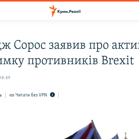
ж Сорос заявив про акти
имку противників Brexit
08:49
ь
Читати без VPN