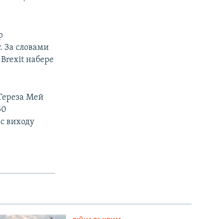
р
. За словами
 Brexit набере
 Тереза Мей
50
с виходу