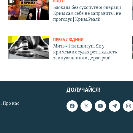
ВІДЕО
Блокада без сухопутної операції:
Крим сам себе не заправить і не
прогодує | Крим.Реалії
ПРАВА ЛЮДИНИ
Мить – і ти шпигун. Як у
кримських судах розглядають
звинувачення в держзраді
ДОЛУЧАЙСЯ!
. Про нас