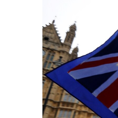
ВІДЕОУРОКИ «ELIFBE»
СВІДЧЕННЯ ОКУПАЦІЇ
УКРАЇНСЬКА ПРОБЛЕМА КРИМУ
ІНФОГРАФІКА