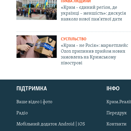
ПРАВА ЛЮДИНИ
«Крим – єдиний регіон, де
українці – меншість»: дискусія
навколо нової пам'ятної дати
СУСПІЛЬСТВО
«Крим – не Росія»: маркетплейс
Ozon припинив прийом нових
замовлень на Кримському
півострові
Русский
ПІДТРИМКА
ІНФО
Qırımtatar
Ваше відео і фото
Крим.Реалії
ДОЛУЧАЙСЯ!
Радіо
Передрук
Мобільний додаток Android | iOS
Контакти