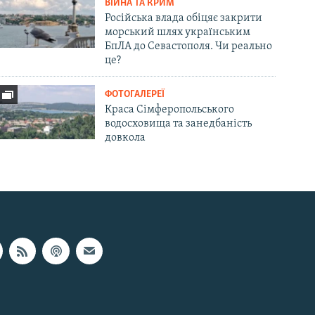
ВІЙНА ТА КРИМ
Російська влада обіцяє закрити
морський шлях українським
БпЛА до Севастополя. Чи реально
це?
ФОТОГАЛЕРЕЇ
Краса Сімферопольського
водосховища та занедбаність
довкола