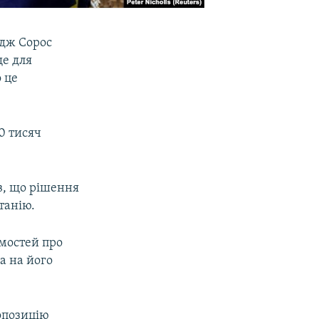
дж Сорос
ще для
 це
0 тисяч
в, що рішення
танію.
омостей про
а на його
ропозицію