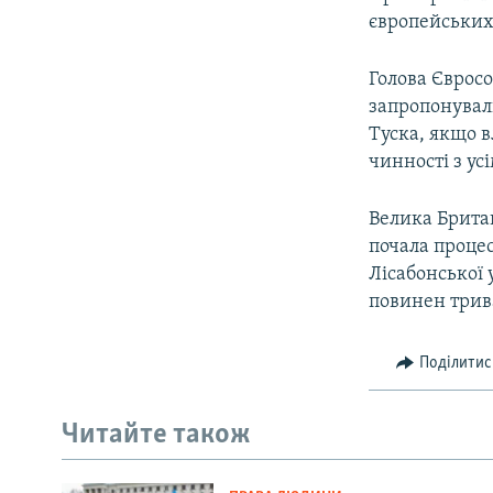
європейських 
Голова Єврос
запропонувал
Туска, якщо в
чинності з у
Велика Британ
почала процес
Лісабонської
повинен трива
Поділитис
Читайте також