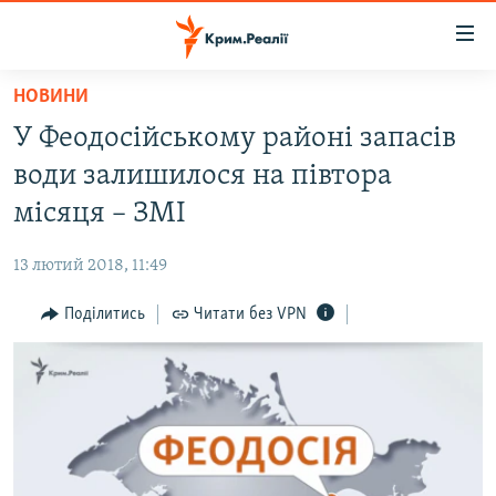
Доступність
посилання
Перейти
НОВИНИ
до
НОВИНИ
У Феодосійському районі запасів
основного
ВОДА.КРИМ
матеріалу
води залишилося на півтора
ВІДЕО ТА ФОТО
Перейти
місяця – ЗМІ
до
ПОЛІТИКА
основної
13 лютий 2018, 11:49
БЛОГИ
навігації
Перейти
Поділитись
Читати без VPN
ПОГЛЯД
до
ІНТЕРВ'Ю
пошуку
ВСЕ ЗА ДЕНЬ
СПЕЦПРОЕКТИ
ЯК ОБІЙТИ БЛОКУВАННЯ
ДЕПОРТАЦІЯ