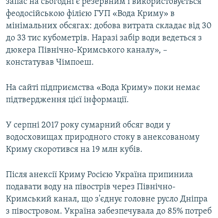
запас на сьогодні є резервним і використовується
феодосійською філією ГУП «Вода Криму» в
мінімальних обсягах: добова витрата складає від 30
до 33 тис кубометрів. Наразі забір води ведеться з
дюкера Північно-Кримського каналу», –
констатував Чімпоеш.
На сайті підприємства «Вода Криму» поки немає
підтвердження цієї інформації.
У серпні 2017 року сумарний обсяг води у
водосховищах природного стоку в анексованому
Криму скоротився на 19 млн кубів.
Після анексії Криму Росією Україна припинила
подавати воду на півострів через Північно-
Кримський канал, що з'єднує головне русло Дніпра
з півостровом. Україна забезпечувала до 85% потреб