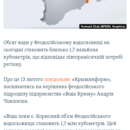
ВІДЕОУРОКИ «ELIFBE»
Русский
СВІДЧЕННЯ ОКУПАЦІЇ
Qırımtatar
УКРАЇНСЬКА ПРОБЛЕМА КРИМУ
ДОЛУЧАЙСЯ!
ІНФОГРАФІКА
Обсяг води у Феодосійському водосховищі на
сьогодні становить близько 1,7 мільйона
кубометрів, що відповідає півторамісячній потребі
Усі сайти RFE/RL
регіону.
Про це 13 лютого
повідомляє
«Крыминформ»,
посилаючись на керівника феодосійського
підрозділу підприємства «Вода Криму» Андрія
Чімпоеша.
«Вода поки є. Корисний об'єм Феодосійського
водосховища становить 1,7 млн кубометрів. Цей