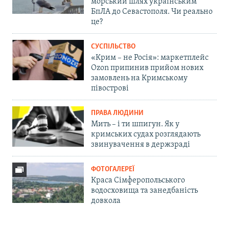
морський шлях українським
БпЛА до Севастополя. Чи реально
це?
СУСПІЛЬСТВО
«Крим – не Росія»: маркетплейс
Ozon припинив прийом нових
замовлень на Кримському
півострові
ПРАВА ЛЮДИНИ
Мить – і ти шпигун. Як у
кримських судах розглядають
звинувачення в держзраді
ФОТОГАЛЕРЕЇ
Краса Сімферопольського
водосховища та занедбаність
довкола