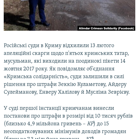
ВІДЕОУРОКИ «ELIFBE»
Русский
СВІДЧЕННЯ ОКУПАЦІЇ
Qırımtatar
УКРАЇНСЬКА ПРОБЛЕМА КРИМУ
ДОЛУЧАЙСЯ!
ІНФОГРАФІКА
Російські суди в Криму відхилили 13 лютого
апеляційні скарги щодо п'ятьох кримських татар,
мусульман, які виходили на поодинокі пікети 14
Усі сайти RFE/RL
жовтня 2017 року. Як повідомляє об'єднання
«Кримська солідарність», суди залишили в силі
рішення про штрафи Зеккію Куламетову, Айдеру
Сулейманову, Енверу Халілову й Мусліма Зеврієву.
У суді першої інстанції кримчанам винесли
постанови про штрафи в розмірі від 10 тисяч рублів
(близько 4,9 мільйона гривень –
КР
) до 15
неоподатковуваних мінімумів доходів громадян