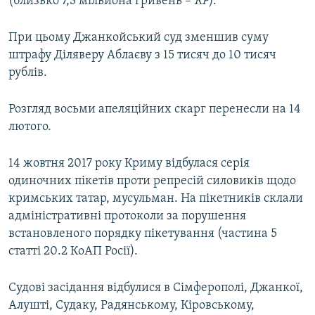
(близько 7,3 мільйона гривень –
КР
).
При цьому Джанкойський суд зменшив суму
штрафу Діляверу Аблаєву з 15 тисяч до 10 тисяч
рублів.
Розгляд восьми апеляційних скарг перенесли на 14
лютого.
14 жовтня 2017 року Криму відбулася серія
одиночних пікетів проти репресій силовиків щодо
кримських татар, мусульман. На пікетників склали
адміністративні протоколи за порушення
встановленого порядку пікетування (частина 5
статті 20.2 КоАП Росії).
Судові засідання відбулися в Сімферополі, Джанкої,
Алушті, Судаку, Радянському, Кіровському,