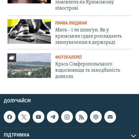
замовлень на Кримському
півострові
ПРАВА ЛЮДИНИ
Мить – і ти шпигун. Як у
кримських судах розглядають
звинувачення в держзраді
ФОТОГАЛЕРЕЇ
Краса Сімферопольського
водосховища та занедбаність
довкола
ДОЛУЧАЙСЯ!
ПІДТРИМКА