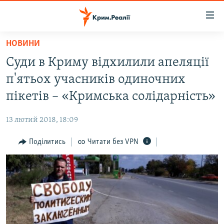
Доступність
посилання
Перейти
НОВИНИ
до
НОВИНИ
Суди в Криму відхилили апеляції
основного
ВОДА.КРИМ
матеріалу
п'ятьох учасників одиночних
ВІДЕО ТА ФОТО
Перейти
пікетів – «Кримська солідарність»
до
ПОЛІТИКА
основної
13 лютий 2018, 18:09
БЛОГИ
навігації
Перейти
Поділитись
Читати без VPN
ПОГЛЯД
до
ІНТЕРВ'Ю
пошуку
ВСЕ ЗА ДЕНЬ
СПЕЦПРОЕКТИ
ЯК ОБІЙТИ БЛОКУВАННЯ
ДЕПОРТАЦІЯ