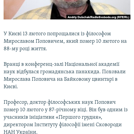
ВІДЕОУРОКИ «ELIFBE»
Русский
СВІДЧЕННЯ ОКУПАЦІЇ
Qırımtatar
УКРАЇНСЬКА ПРОБЛЕМА КРИМУ
У Києві 13 лютого попрощалися із філософом
ДОЛУЧАЙСЯ!
ІНФОГРАФІКА
Мирославом Поповичем, який помер 10 лютого на
88-му році життя.
Вранці в конференц-залі Національної академії
Усі сайти RFE/RL
наук відбулася громадянська панахида. Поховали
Мирослава Поповича на Байковому цвинтарі в
Києві.
Професор, доктор філософських наук Попович
помер 10 лютого у 87-річному віці. Він був одним із
учасників ініціативи «Першого грудня»,
директором Інституту філософії імені Сковороди
НАН України.