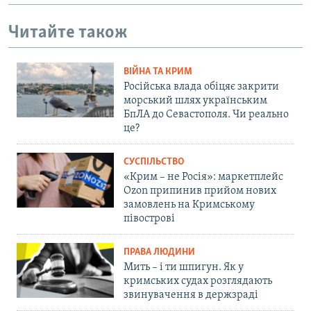
Читайте також
ВІЙНА ТА КРИМ
Російська влада обіцяє закрити
морський шлях українським
БпЛА до Севастополя. Чи реально
це?
СУСПІЛЬСТВО
«Крим – не Росія»: маркетплейс
Ozon припинив прийом нових
замовлень на Кримському
півострові
ПРАВА ЛЮДИНИ
Мить – і ти шпигун. Як у
кримських судах розглядають
звинувачення в держзраді