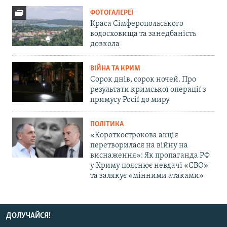
ФОТОГАЛЕРЕЇ
Краса Сімферопольського
водосховища та занедбаність
довкола
ВІЙНА ТА КРИМ
Сорок днів, сорок ночей. Про
результати кримської операції з
примусу Росії до миру
ПОЛІТИКА
«Короткострокова акція
перетворилася на війну на
виснаження»: Як пропаганда РФ
у Криму пояснює невдачі «СВО»
та залякує «мінними атаками»
ДОЛУЧАЙСЯ!