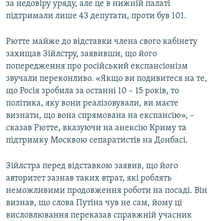
за недовіру уряду, але це в нижній палаті
підтримали лише 43 депутати, проти був 101.
Рютте майже до відставки члена свого кабінету
захищав Зійлстру, заявивши, що його
попередження про російський експансіонізм
звучали переконливо. «Якщо ви подивитеся на те,
що Росія зробила за останні 10 – 15 років, то
політика, яку вони реалізовували, ви маєте
визнати, що вона спрямована на експансію», –
сказав Рютте, вказуючи на анексію Криму та
підтримку Москвою сепаратистів на Донбасі.
Зійлстра перед відставкою заявив, що його
авторитет зазнав таких втрат, які роблять
неможливими продовження роботи на посаді. Він
визнав, що слова Путіна чув не сам, йому ці
висловлювання переказав справжній учасник