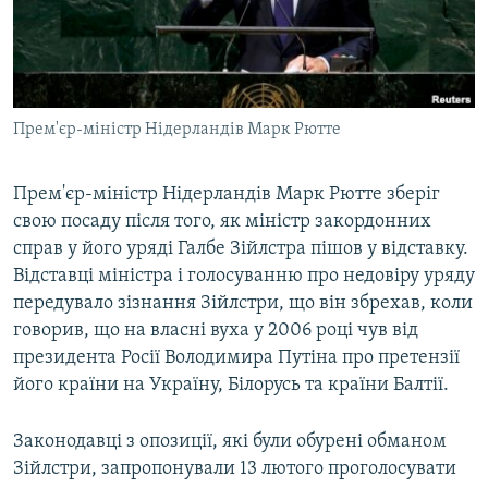
ВІДЕОУРОКИ «ELIFBE»
Русский
СВІДЧЕННЯ ОКУПАЦІЇ
Qırımtatar
УКРАЇНСЬКА ПРОБЛЕМА КРИМУ
Прем'єр-міністр Нідерландів Марк Рютте
ДОЛУЧАЙСЯ!
ІНФОГРАФІКА
Прем'єр-міністр Нідерландів Марк Рютте зберіг
свою посаду після того, як міністр закордонних
Усі сайти RFE/RL
справ у його уряді Галбе Зійлстра пішов у відставку.
Відставці міністра і голосуванню про недовіру уряду
передувало зізнання Зійлстри, що він збрехав, коли
говорив, що на власні вуха у 2006 році чув від
президента Росії Володимира Путіна про претензії
його країни на Україну, Білорусь та країни Балтії.
Законодавці з опозиції, які були обурені обманом
Зійлстри, запропонували 13 лютого проголосувати