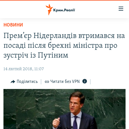
Доступність
посилання
Перейти
НОВИНИ
до
НОВИНИ
Прем’єр Нідерландів втримався на
основного
ВОДА.КРИМ
матеріалу
посаді після брехні міністра про
ВІДЕО ТА ФОТО
Перейти
зустріч із Путіним
до
ПОЛІТИКА
основної
14 лютий 2018, 11:07
БЛОГИ
навігації
Перейти
Поділитись
Читати без VPN
ПОГЛЯД
до
ІНТЕРВ'Ю
пошуку
ВСЕ ЗА ДЕНЬ
СПЕЦПРОЕКТИ
ЯК ОБІЙТИ БЛОКУВАННЯ
ДЕПОРТАЦІЯ