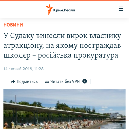
Доступність
посилання
Перейти
НОВИНИ
до
НОВИНИ
У Судаку винесли вирок власнику
основного
ВОДА.КРИМ
матеріалу
атракціону, на якому постраждав
ВІДЕО ТА ФОТО
Перейти
школяр – російська прокуратура
до
ПОЛІТИКА
основної
14 лютий 2018, 11:28
БЛОГИ
навігації
Перейти
Поділитись
Читати без VPN
ПОГЛЯД
до
ІНТЕРВ'Ю
пошуку
ВСЕ ЗА ДЕНЬ
СПЕЦПРОЕКТИ
ЯК ОБІЙТИ БЛОКУВАННЯ
ДЕПОРТАЦІЯ