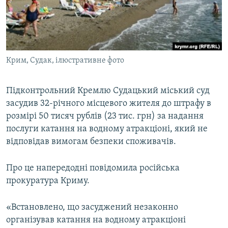
ВІДЕОУРОКИ «ELIFBE»
Русский
СВІДЧЕННЯ ОКУПАЦІЇ
Qırımtatar
УКРАЇНСЬКА ПРОБЛЕМА КРИМУ
Крим, Судак, ілюстративне фото
ДОЛУЧАЙСЯ!
ІНФОГРАФІКА
Підконтрольний Кремлю Судацький міський суд
засудив 32-річного місцевого жителя до штрафу в
Усі сайти RFE/RL
розмірі 50 тисяч рублів (23 тис. грн) за надання
послуги катання на водному атракціоні, який не
відповідав вимогам безпеки споживачів.
Про це напередодні повідомила російська
прокуратура Криму.
«Встановлено, що засуджений незаконно
організував катання на водному атракціоні