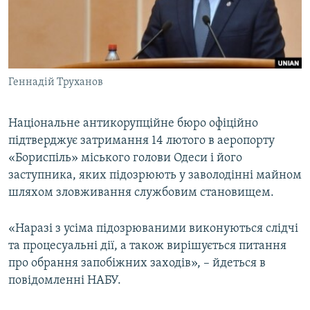
ВІДЕОУРОКИ «ELIFBE»
Русский
СВІДЧЕННЯ ОКУПАЦІЇ
Qırımtatar
УКРАЇНСЬКА ПРОБЛЕМА КРИМУ
Геннадій Труханов
ДОЛУЧАЙСЯ!
ІНФОГРАФІКА
Національне антикорупційне бюро офіційно
підтверджує затримання 14 лютого в аеропорту
Усі сайти RFE/RL
«Бориспіль» міського голови Одеси і його
заступника, яких підозрюють у заволодінні майном
шляхом зловживання службовим становищем.
«Наразі з усіма підозрюваними виконуються слідчі
та процесуальні дії, а також вирішується питання
про обрання запобіжних заходів», – йдеться в
повідомленні НАБУ.