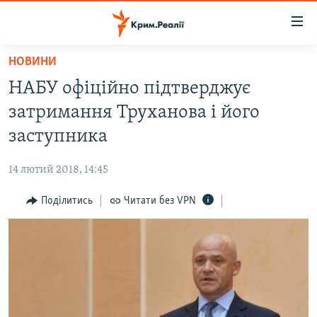
Доступність
посилання
Перейти
НОВИНИ
до
НОВИНИ
НАБУ офіційно підтверджує
основного
ВОДА.КРИМ
матеріалу
затримання Труханова і його
ВІДЕО ТА ФОТО
Перейти
заступника
до
ПОЛІТИКА
основної
14 лютий 2018, 14:45
БЛОГИ
навігації
Перейти
Поділитись
Читати без VPN
ПОГЛЯД
до
ІНТЕРВ'Ю
пошуку
ВСЕ ЗА ДЕНЬ
СПЕЦПРОЕКТИ
ЯК ОБІЙТИ БЛОКУВАННЯ
ДЕПОРТАЦІЯ