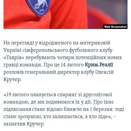
ВІДЕОУРОКИ «ELIFBE»
Русский
СВІДЧЕННЯ ОКУПАЦІЇ
Qırımtatar
УКРАЇНСЬКА ПРОБЛЕМА КРИМУ
ДОЛУЧАЙСЯ!
ІНФОГРАФІКА
На перегляді у відродженого на материковій
Україні сімферопольського футбольного клубу
«Таврія» перебувають чотири потенційних нових
Усі сайти RFE/RL
гравці команди. Про це 14 лютого
Крим.Реалії
розповів генеральний директор клубу Олексій
Кручер.
«19 лютого планується спаринг зі друголігової
командою, де ми подивимося їх у дії. Про їхнє
підписання стане відомо ближче на 1 березня: тоді
стане зрозуміло, хто залишається, а хто піде», –
зазначив Кручер.