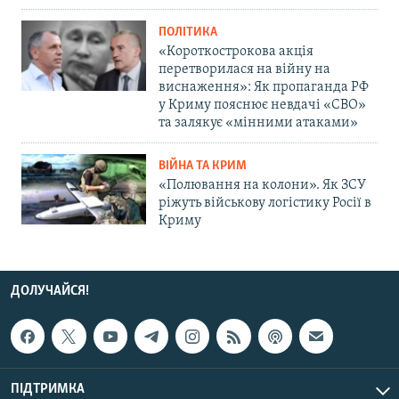
ПОЛІТИКА
«Короткострокова акція
перетворилася на війну на
виснаження»: Як пропаганда РФ
у Криму пояснює невдачі «СВО»
та залякує «мінними атаками»
ВІЙНА ТА КРИМ
«Полювання на колони». Як ЗСУ
ріжуть військову логістику Росії в
Криму
ДОЛУЧАЙСЯ!
ПІДТРИМКА