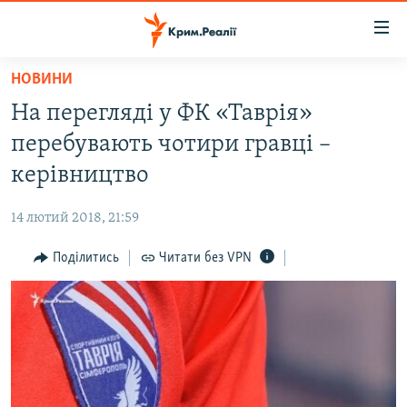
Доступність
посилання
Перейти
НОВИНИ
до
НОВИНИ
На перегляді у ФК «Таврія»
основного
ВОДА.КРИМ
матеріалу
перебувають чотири гравці –
ВІДЕО ТА ФОТО
Перейти
керівництво
до
ПОЛІТИКА
основної
14 лютий 2018, 21:59
БЛОГИ
навігації
Перейти
Поділитись
Читати без VPN
ПОГЛЯД
до
ІНТЕРВ'Ю
пошуку
ВСЕ ЗА ДЕНЬ
СПЕЦПРОЕКТИ
ЯК ОБІЙТИ БЛОКУВАННЯ
ДЕПОРТАЦІЯ