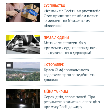
СУСПІЛЬСТВО
«Крим – не Росія»: маркетплейс
Ozon припинив прийом нових
замовлень на Кримському
півострові
ПРАВА ЛЮДИНИ
Мить – і ти шпигун. Як у
кримських судах розглядають
звинувачення в держзраді
ФОТОГАЛЕРЕЇ
Краса Сімферопольського
водосховища та занедбаність
довкола
ВІЙНА ТА КРИМ
Сорок днів, сорок ночей. Про
результати кримської операції з
примусу Росії до миру