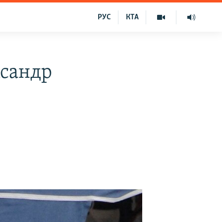
РУС
КТА
ксандр