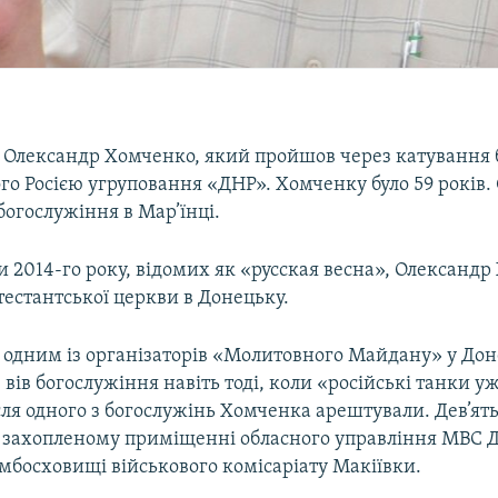
 Олександр Хомченко, який пройшов через катування 
го Росією угруповання «ДНР». Хомченку було 59 років.
 богослужіння в Мар’їнці.
и 2014-го року, відомих як «русская весна», Олександр
естантської церкви в Донецьку.
одним із організаторів «Молитовного Майдану» у Доне
 вів богослужіння навіть тоді, коли «російські танки у
ля одного з богослужінь Хомченка арештували. Дев’ять
 захопленому приміщенні обласного управління МВС Д
омбосховищі військового комісаріату Макіївки.