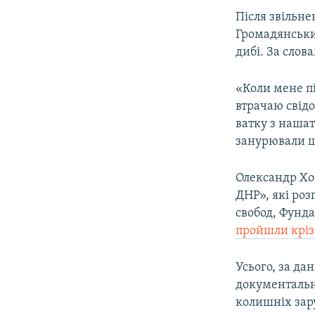
Після звільн
Громадянськи
дибі. За слов
«Коли мене пі
втрачаю свідо
ватку з наша
занурювали шл
Олександр Хо
ДНР», які роз
свобод, Фунда
пройшли кріз
Усього, за да
документальн
колишніх зар