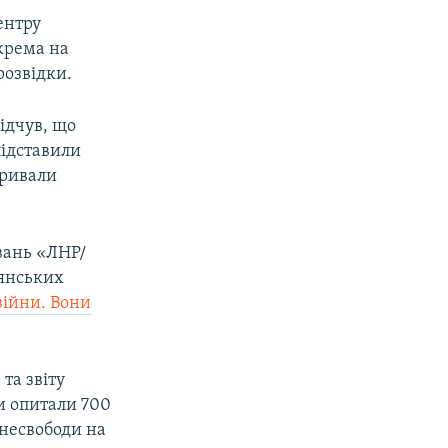
ентру
крема на
розвідки.
відчув, що
підставили
кривали
вань «ЛНР/
дянських
ійни. Вони
та звіту
и опитали 700
 несвободи на