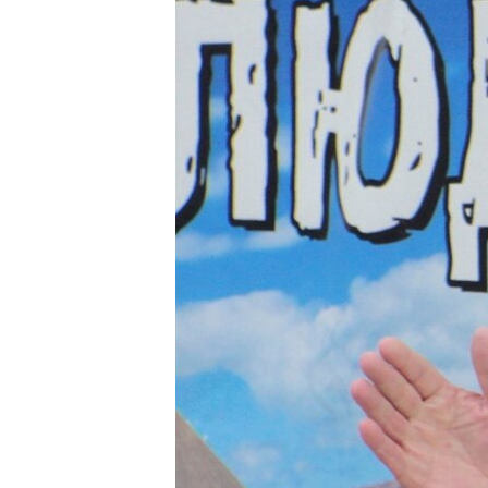
ВІДЕОУРОКИ «ELIFBE»
СВІДЧЕННЯ ОКУПАЦІЇ
УКРАЇНСЬКА ПРОБЛЕМА КРИМУ
ІНФОГРАФІКА