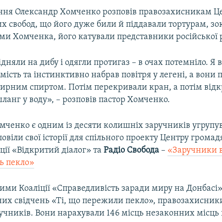
ення Олександр Хомченко розповів правозахисникам Ц
х свобод, що його дуже били й піддавали тортурам, зо
ами Хомченка, його катували представники російської 
дняли на дибу і одягли протигаз – в очах потемніло. Я 
мість та інстинктивно набрав повітря у легені, а вони 
тирним спиртом. Потім перекривали кран, а потім від
анг у воду», – розповів пастор Хомченко.
мченко є одним із десяти колишніх заручників угрупу
повіли свої історії для спільного проекту Центру грома
ції «Відкритий діалог» та
Радіо Свобода
–
«Заручники в
ь пекло»
ними Коаліції «Справедливість заради миру на Донбасі» 
их свідчень «Ті, що пережили пекло», правозахисник
учників. Вони нарахували 146 місць незаконних місць