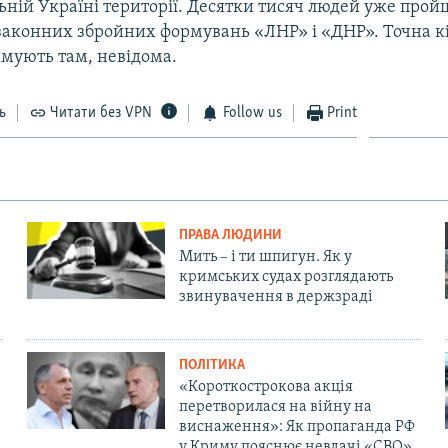
ьній Україні території. Десятки тисяч людей уже прой
законних збройних формувань «ЛНР» і «ДНР». Точна кі
имують там, невідома.
ь
Читати без VPN
Follow us
Print
ПРАВА ЛЮДИНИ
Мить – і ти шпигун. Як у
кримських судах розглядають
звинувачення в держзраді
ПОЛІТИКА
«Короткострокова акція
перетворилася на війну на
виснаження»: Як пропаганда РФ
у Криму пояснює невдачі «СВО»