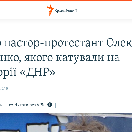
 пастор-протестант Оле
нко, якого катували на
орії «ДНР»
22:18
ь
Читати без VPN