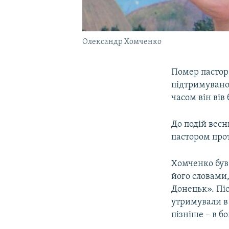
Олександр Хомченко
Помер пастор
підтримувано
часом він вів
До подій весн
пастором прот
Хомченко був 
його словами,
Донецьк». Піс
утримували в
пізніше – в б