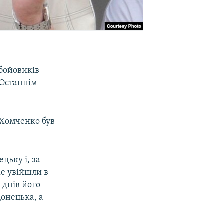
бойовиків
 Останнім
 Хомченко був
цьку і, за
же увійшли в
 днів його
онецька, а