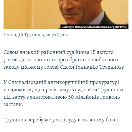
ВІДЕОУРОКИ «ELIFBE»
Русский
СВІДЧЕННЯ ОКУПАЦІЇ
Qırımtatar
УКРАЇНСЬКА ПРОБЛЕМА КРИМУ
Геннадій Труханов, мер Одеси
ДОЛУЧАЙСЯ!
ІНФОГРАФІКА
Солом’янський районний суд Києва 15 лютого
розглядає клопотання про обрання запобіжного
Усі сайти RFE/RL
заходу міському голові Одеси Геннадію Труханову.
У Спеціалізованій антикорупційній прокуратурі
повідомили, що проситимуть суд взяти Труханова
під варту з альтернативою 50 мільйонів гривень
застави.
Труханов перебуває у залі суду в скляному боксі.