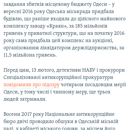
завдання збитків місцевому бюджету Одеси – у
вересні 2016 року Одеська міськрада придбала
будівлю, що раніше входила до цілісного майнового
комплексу заводу «Краян», за 185 мільйонів
гривень у приватної структури, що на початку 2016
року сама придбала цей комплекс на аукціоні,
організованим ліквідатором держпідприємства, за
11,5 мільйона гривень.
Перед цим, 13 лютого, детективи НАБУ і прокурори
Спеціалізованої антикорупційної прокуратури
повідомили
про підозру
чотирьом посадовцям мерії
Одеси, у тому числі і чинному меру, ще трьох
людей затримали.
Восени 2017 року Національне антикорупційне
бюро двічі проводило обшуки в Одеській міській
раді, у кабінеті міського голови, за місцем його