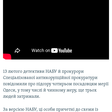
13 лютого детективи НАБУ й прокурори
Спеціалізованої антикорупційної прокуратури
повідомили про підозру чотирьом посадовцям мерії
Одеси, у тому числі й чинному меру, ще трьох
людей затримали.
За версією НАБУ, ці особи причетні до схеми із