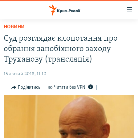
Доступність
посилання
Перейти
НОВИНИ
до
НОВИНИ
Суд розглядає клопотання про
основного
ВОДА.КРИМ
матеріалу
обрання запобіжного заходу
ВІДЕО ТА ФОТО
Перейти
Труханову (трансляція)
до
ПОЛІТИКА
основної
15 лютий 2018, 11:10
БЛОГИ
навігації
Перейти
Поділитись
Читати без VPN
ПОГЛЯД
до
ІНТЕРВ'Ю
пошуку
ВСЕ ЗА ДЕНЬ
СПЕЦПРОЕКТИ
ЯК ОБІЙТИ БЛОКУВАННЯ
ДЕПОРТАЦІЯ