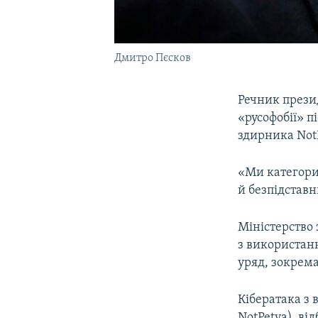
Дмитро Пєсков
Речник прези
«русофобії» п
здирника NotP
«Ми категори
й безпідставн
Міністерство
з використанн
уряд, зокрема
Кібератака з 
NotPetya), ві