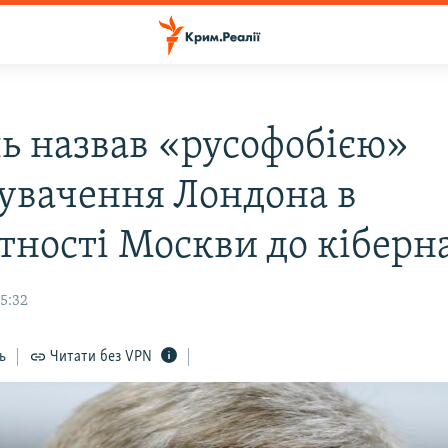
ь назвав «русофобією»
увачення Лондона в
тності Москви до кіберн
5:32
ь
Читати без VPN