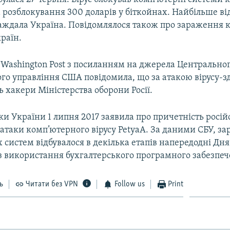
розблокування 300 доларів у біткойнах. Найбільше від
раждала Україна. Повідомлялося також про зараження к
раїн.
а Washington Post з посиланням на джерела Центрально
ого управління США повідомила, що за атакою вірусу-
ь хакери Міністерства оборони Росії.
и України 1 липня 2017 заявила про причетність росі
 атаки комп’ютерного вірусу PetyaA. За даними СБУ, з
систем відбувалося в декілька етапів напередодні Дня
з використання бухгалтерського програмного забезпеч
ь
Читати без VPN
Follow us
Print