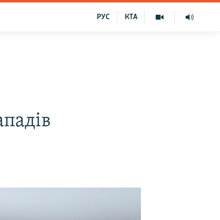
РУС
КТА
ападів