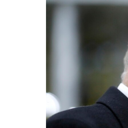
ВІДЕОУРОКИ «ELIFBE»
СВІДЧЕННЯ ОКУПАЦІЇ
УКРАЇНСЬКА ПРОБЛЕМА КРИМУ
ІНФОГРАФІКА