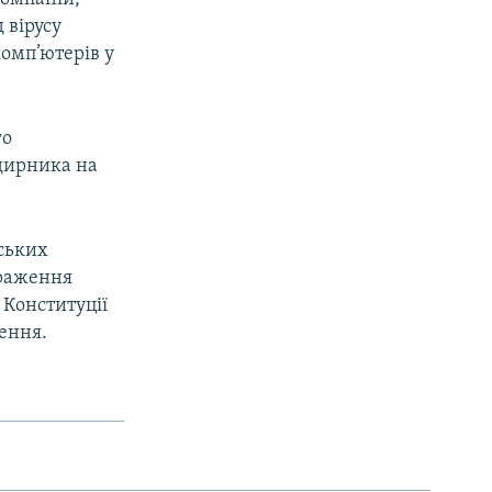
 вірусу
омп’ютерів у
го
здирника на
йських
араження
 Конституції
ення.