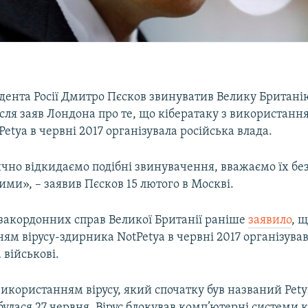
дента Росії Дмитро Пєсков звинуватив Велику Британі
ісля заяв Лондона про те, що кібератаку з використання
etya в червні 2017 організувала російська влада.
чно відкидаємо подібні звинувачення, вважаємо їх б
ими», – заявив Пєсков 15 лютого в Москві.
 закордонних справ Великої Британії раніше
заявило
, 
ям вірусу-здирника NotPetya в червні 2017 організува
 військові.
використанням вірусу, який спочатку був названий Pety
дбулася 27 червня. Вірус блокував комп’ютерні системи 