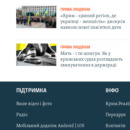
ПРАВА ЛЮДИНИ
«Крим – єдиний регіон, де
українці – меншість»: дискусія
навколо нової пам'ятної дати
ПРАВА ЛЮДИНИ
Мить – і ти шпигун. Як у
кримських судах розглядають
звинувачення в держзраді
Русский
ПІДТРИМКА
ІНФО
Qırımtatar
Ваше відео і фото
Крим.Реалії
ДОЛУЧАЙСЯ!
Радіо
Передрук
Мобільний додаток Android | iOS
Контакти