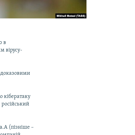
ю в
м вірусу-
ездоказовими
що кібератаку
в російський
a.A (пізніше –
компаній,