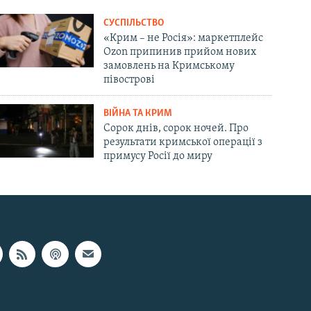
СУСПІЛЬСТВО
«Крим – не Росія»: маркетплейс
Ozon припинив прийом нових
замовлень на Кримському
півострові
ВІЙНА ТА КРИМ
Сорок днів, сорок ночей. Про
результати кримської операції з
примусу Росії до миру