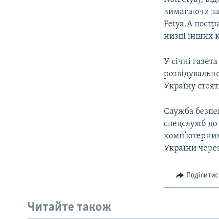
вимагаючи за 
Petya.A пост
низці інших к
У січні газет
розвідувальн
Україну стоят
Служба безпек
спецслужб до
комп’ютерних 
України чере
Поділитис
Читайте також