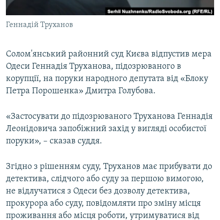
ВІДЕОУРОКИ «ELIFBE»
Русский
Геннадій Труханов
СВІДЧЕННЯ ОКУПАЦІЇ
Qırımtatar
УКРАЇНСЬКА ПРОБЛЕМА КРИМУ
Солом'янський районний суд Києва відпустив мера
ДОЛУЧАЙСЯ!
ІНФОГРАФІКА
Одеси Геннадія Труханова, підозрюваного в
корупції, на поруки народного депутата від «Блоку
Петра Порошенка» Дмитра Голубова.​
Усі сайти RFE/RL
«Застосувати до підозрюваного Труханова Геннадія
Леонідовича запобіжний захід у вигляді особистої
поруки», – сказав суддя.
Згідно з рішенням суду, Труханов має прибувати до
детектива, слідчого або суду за першою вимогою,
не відлучатися з Одеси без дозволу детектива,
прокурора або суду, повідомляти про зміну місця
проживання або місця роботи, утримуватися від