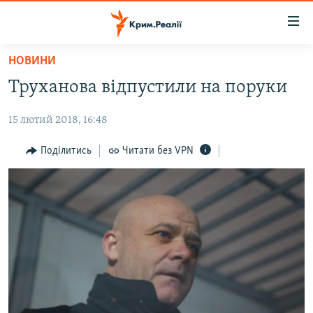
Доступність
посилання
Перейти
НОВИНИ
до
НОВИНИ
Труханова відпустили на поруки
основного
ВОДА.КРИМ
матеріалу
15 лютий 2018, 16:48
ВІДЕО ТА ФОТО
Перейти
до
ПОЛІТИКА
Поділитись
Читати без VPN
основної
БЛОГИ
навігації
Перейти
ПОГЛЯД
до
ІНТЕРВ'Ю
пошуку
ВСЕ ЗА ДЕНЬ
СПЕЦПРОЕКТИ
ЯК ОБІЙТИ БЛОКУВАННЯ
ДЕПОРТАЦІЯ