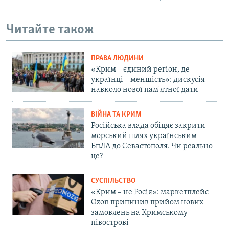
Читайте також
ПРАВА ЛЮДИНИ
«Крим – єдиний регіон, де
українці – меншість»: дискусія
навколо нової пам'ятної дати
ВІЙНА ТА КРИМ
Російська влада обіцяє закрити
морський шлях українським
БпЛА до Севастополя. Чи реально
це?
СУСПІЛЬСТВО
«Крим – не Росія»: маркетплейс
Ozon припинив прийом нових
замовлень на Кримському
півострові