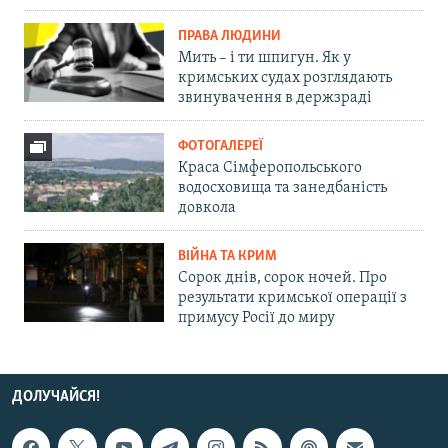
ПРАВА ЛЮДИНИ
Мить – і ти шпигун. Як у
кримських судах розглядають
звинувачення в держзраді
ФОТОГАЛЕРЕЇ
Краса Сімферопольського
водосховища та занедбаність
довкола
ВІЙНА ТА КРИМ
Сорок днів, сорок ночей. Про
результати кримської операції з
примусу Росії до миру
ДОЛУЧАЙСЯ!