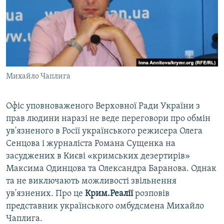
ВІДЕОУРОКИ «ELIFBE»
Русский
СВІДЧЕННЯ ОКУПАЦІЇ
Qırımtatar
УКРАЇНСЬКА ПРОБЛЕМА КРИМУ
ДОЛУЧАЙСЯ!
ІНФОГРАФІКА
Михайло Чаплига
Офіс уповноваженого Верховної Ради України з
Усі сайти RFE/RL
прав людини наразі не веде переговори про обмін
ув'язненого в Росії українського режисера Олега
Сенцова і журналіста Романа Сущенка на
засуджених в Києві «кримських дезертирів»
Максима Одинцова та Олександра Баранова. Однак
та не виключають можливості звільнення
ув'язнених. Про це
Крим.Реалії
розповів
представник українського омбудсмена Михайло
Чаплига.