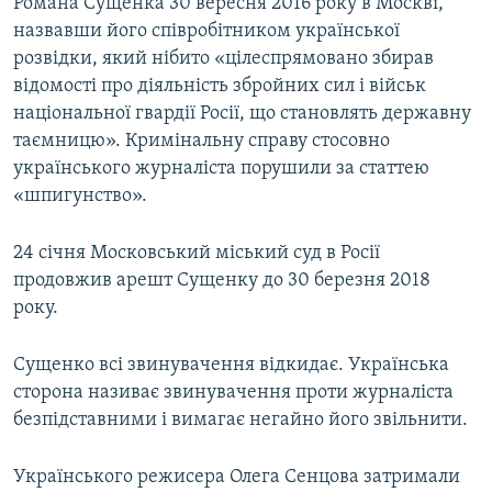
Романа Сущенка 30 вересня 2016 року в Москві,
назвавши його співробітником української
розвідки, який нібито «цілеспрямовано збирав
відомості про діяльність збройних сил і військ
національної гвардії Росії, що становлять державну
таємницю». Кримінальну справу стосовно
українського журналіста порушили за статтею
«шпигунство».
24 січня Московський міський суд в Росії
продовжив арешт Сущенку до 30 березня 2018
року.
Сущенко всі звинувачення відкидає. Українська
сторона називає звинувачення проти журналіста
безпідставними і вимагає негайно його звільнити.
Українського режисера Олега Сенцова затримали