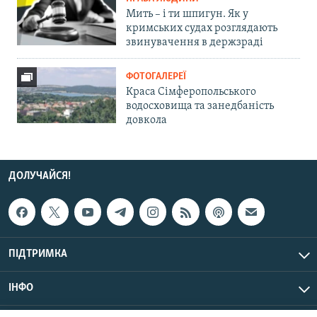
Мить – і ти шпигун. Як у
кримських судах розглядають
звинувачення в держзраді
ФОТОГАЛЕРЕЇ
Краса Сімферопольського
водосховища та занедбаність
довкола
ДОЛУЧАЙСЯ!
ПІДТРИМКА
ІНФО