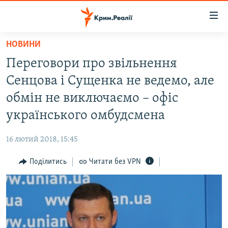
Доступність
посилання
Перейти
НОВИНИ
до
НОВИНИ
Переговори про звільнення
основного
ВОДА.КРИМ
матеріалу
Сенцова і Сущенка не ведемо, але
ВІДЕО ТА ФОТО
Перейти
обмін не виключаємо – офіс
до
ПОЛІТИКА
українського омбудсмена
основної
БЛОГИ
навігації
16 лютий 2018, 15:45
Перейти
ПОГЛЯД
до
Поділитись
Читати без VPN
ІНТЕРВ'Ю
пошуку
ВСЕ ЗА ДЕНЬ
СПЕЦПРОЕКТИ
ЯК ОБІЙТИ БЛОКУВАННЯ
ДЕПОРТАЦІЯ