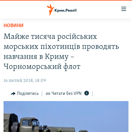
Доступність
посилання
Перейти
НОВИНИ
до
НОВИНИ
Майже тисяча російських
основного
ВОДА.КРИМ
матеріалу
морських піхотинців проводять
ВІДЕО ТА ФОТО
Перейти
навчання в Криму –
до
ПОЛІТИКА
Чорноморський флот
основної
БЛОГИ
навігації
16 лютий 2018, 18:09
Перейти
ПОГЛЯД
до
Поділитись
Читати без VPN
ІНТЕРВ'Ю
пошуку
ВСЕ ЗА ДЕНЬ
СПЕЦПРОЕКТИ
ЯК ОБІЙТИ БЛОКУВАННЯ
ДЕПОРТАЦІЯ