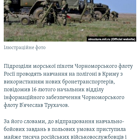
ВІДЕОУРОКИ «ELIFBE»
Русский
СВІДЧЕННЯ ОКУПАЦІЇ
Qırımtatar
УКРАЇНСЬКА ПРОБЛЕМА КРИМУ
ДОЛУЧАЙСЯ!
ІНФОГРАФІКА
Ілюстраційне фото
Підрозділи морської піхоти Чорноморського флоту
Усі сайти RFE/RL
Росії проводять навчання на полігоні в Криму з
використанням нових бронетранспортерів,
повідомив 16 лютого начальник відділу
інформаційного забезпечення Чорноморського
флоту В'ячеслав Трухачов.
За його словами, до відпрацювання навчально-
бойових завдань в польових умовах приступила
майже тисяча російських військовослужбовців і