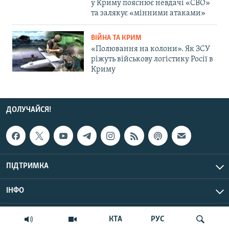
у Криму пояснює невдачі «СВО»
та залякує «мінними атаками»
ВІЙНА ТА КРИМ
«Полювання на колони». Як ЗСУ
ріжуть військову логістику Росії в
Криму
ДОЛУЧАЙСЯ!
ПІДТРИМКА
ІНФО
© Крим.Реалії, 2026 | Усі права застережено.
КТА
РУС