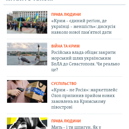
ПРАВА ЛЮДИНИ
«Крим – єдиний регіон, де
українці – меншість»: дискусія
навколо нової пам'ятної дати
ВІЙНА ТА КРИМ
Російська влада обіцяє закрити
морський шлях українським
БпЛА до Севастополя. Чи реально
це?
СУСПІЛЬСТВО
«Крим – не Росія»: маркетплейс
Ozon припинив прийом нових
замовлень на Кримському
півострові
ПРАВА ЛЮДИНИ
Мить – і ти шпигун. Як у