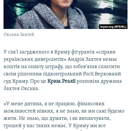
ВІДЕОУРОКИ «ELIFBE»
Русский
СВІДЧЕННЯ ОКУПАЦІЇ
Qırımtatar
УКРАЇНСЬКА ПРОБЛЕМА КРИМУ
Оксана Захтей
ДОЛУЧАЙСЯ!
ІНФОГРАФІКА
У сім'ї засудженого в Криму фігуранта «справи
українських диверсантів» Андрія Захтея немає
Усі сайти RFE/RL
коштів на оплату штрафу, що зобов'язав сплатити
своїм рішенням підконтрольний Росії Верховний
суд Криму. Про це
Крим.Реалії
розповіла дружина
Захтея Оксана.
«У мене дитина, я не працюю, фінансових
можливостей ніяких, я не знаю, як ми самі будемо
жити. Не знаю, що думати, і як виплачувати,
грошей у нас таких немає. У Криму ми все