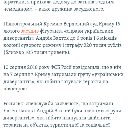
втратили, я приїхала додому до батьків з одним
чемоданом», – каже дружина засудженого.
Підконтрольний Кремлю Верховний суд Криму 16
лютого
засудив
фігуранта «справи українських
диверсантів» Андрія Захтея до 6 років і 6 місяців
колонії суворого режиму і штрафу 220 тисяч рублів
(близько 105 тисяч гривень).
10 серпня 2016 року ФСБ Росії повідомила, що в ніч
на 7 серпня в Криму затримали групу «українських
диверсантів», які нібито готували теракти на
півострові.
Російські спецслужби заявляють, що затримані
Євген Панов і Андрій Захтей були членами «групи
диверсантів», яка нібито планувала здійснити
теракти на об'єктах туристичної та соціальної