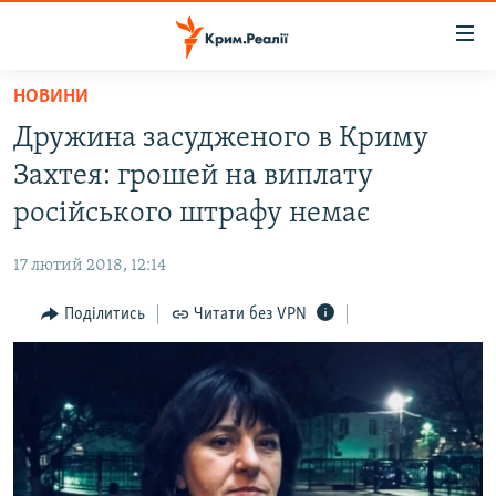
Доступність
посилання
Перейти
НОВИНИ
до
НОВИНИ
Дружина засудженого в Криму
основного
ВОДА.КРИМ
матеріалу
Захтея: грошей на виплату
ВІДЕО ТА ФОТО
Перейти
російського штрафу немає
до
ПОЛІТИКА
основної
17 лютий 2018, 12:14
БЛОГИ
навігації
Перейти
Поділитись
Читати без VPN
ПОГЛЯД
до
ІНТЕРВ'Ю
пошуку
ВСЕ ЗА ДЕНЬ
СПЕЦПРОЕКТИ
ЯК ОБІЙТИ БЛОКУВАННЯ
ДЕПОРТАЦІЯ