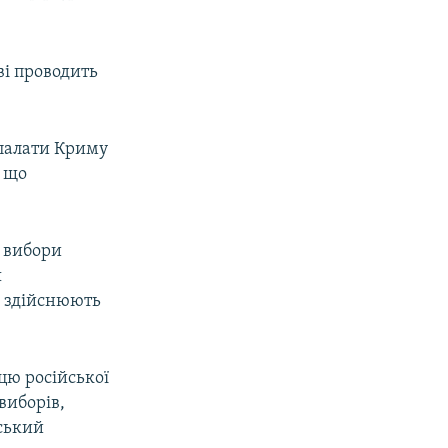
ві проводить
 палати Криму
 що
о вибори
я
і здійснюють
цю російської
виборів,
йський