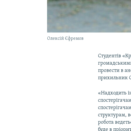
Олексій Єфремов
Студентів «К
громадськими
провести в а
прихильник О
«Надходить і
спостерігача
спостерігачам
структурам, в
робота ведеть
буде в пріори