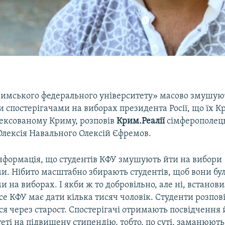
римського федерального університету» масово змушую
 спостерігачами на виборах президента Росії, що їх К
нексованому Криму, розповів
Крим.Реалії
сімферополец
лексія Навального Олексій Єфремов.
нформація, що студентів КФУ змушують йти на вибори
ми. Нібито масштабно збирають студентів, щоб вони бу
и на виборах. І якби ж то добровільно, але ні, встанов
се КФУ має дати кілька тисяч чоловік. Студенти розпов
ся через старост. Спостерігачі отримають посвідчення 
теті на підвищену стипендію, тобто, по суті, заманюю