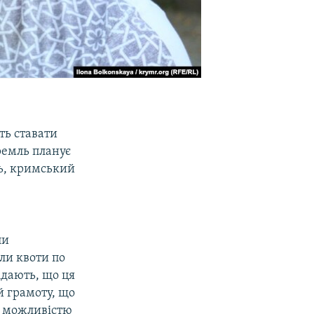
ть ставати
ремль планує
ь, кримський
ли
или квоти по
ідають, що ця
й грамоту, що
ть можливістю