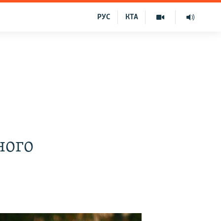
РУС
КТА
ного