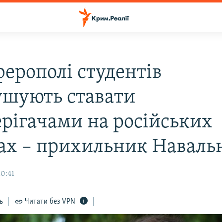
ферополі студентів
шують ставати
ерігачами на російських
ах – прихильник Наваль
10:41
ь
Читати без VPN