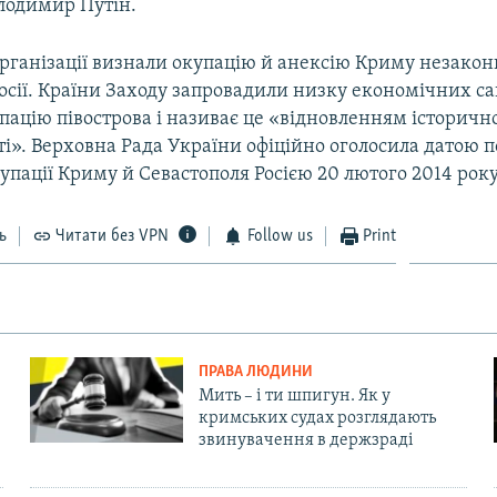
лодимир Путін.
рганізації визнали окупацію й анексію Криму незако
Росії. Країни Заходу запровадили низку економічних са
пацію півострова і називає це «відновленням історичн
і». Верховна Рада України офіційно оголосила датою 
упації Криму й Севастополя Росією 20 лютого 2014 року
ь
Читати без VPN
Follow us
Print
ПРАВА ЛЮДИНИ
Мить – і ти шпигун. Як у
кримських судах розглядають
звинувачення в держзраді