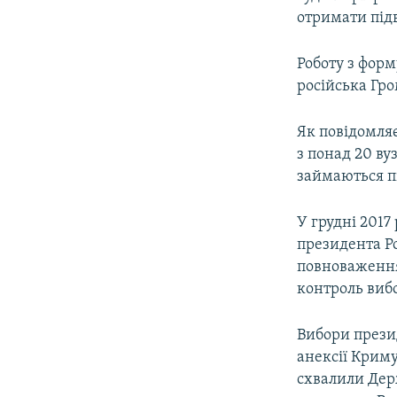
отримати підв
Роботу з форм
російська Гр
Як повідомля
з понад 20 в
займаються п
У грудні 2017
президента Ро
повноваження
контроль вибо
Вибори презид
анексії Криму
схвалили Держ