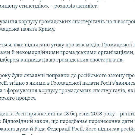
ищену стипендію», – розповів активіст.
ування корпусу громадських спостерігачів на півостро
омадська палата Криму.
ється, вже підписано угоду про взаємодію Громадської
узами й некомерційними громадськими організаціями,
ідбором кандидатів до громадських спостерігачів.
 року були схвалені поправки до російського закону пр
сії, згідно з якими в Громадської палати Росії з'явилис
 з формування корпусу громадських спостерігачів, як
рчого процесу.
ента Росії призначені на 18 березня 2018 року – річни
. Відповідний закон, що передбачає перенесення дати 
авна дума й Рада Федерації Росії, його підписав росі