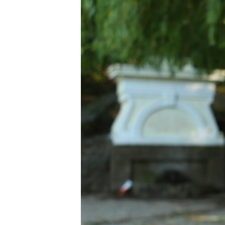
ВІДЕОУРОКИ «ELIFBE»
СВІДЧЕННЯ ОКУПАЦІЇ
УКРАЇНСЬКА ПРОБЛЕМА КРИМУ
ІНФОГРАФІКА