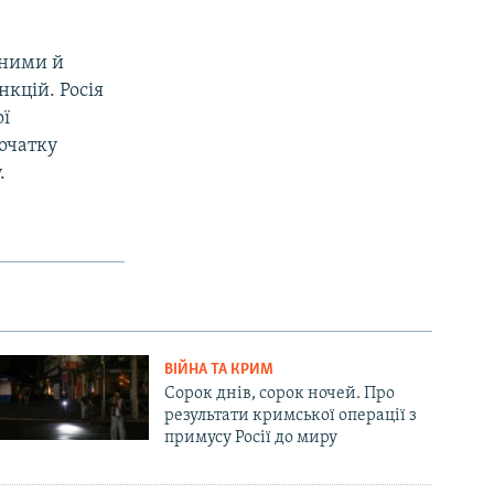
нними й
нкцій. Росія
ої
початку
.
ВІЙНА ТА КРИМ
Сорок днів, сорок ночей. Про
результати кримської операції з
примусу Росії до миру