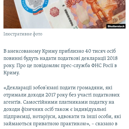
ВІДЕОУРОКИ «ELIFBE»
Русский
СВІДЧЕННЯ ОКУПАЦІЇ
Qırımtatar
УКРАЇНСЬКА ПРОБЛЕМА КРИМУ
Ілюстративне фото
ДОЛУЧАЙСЯ!
ІНФОГРАФІКА
В анексованому Криму приблизно 40 тисяч осіб
повинні будуть надати податкові декларації 2018
Усі сайти RFE/RL
року. Про це повідомляє прес-служба ФНС Росії в
Криму.
«Декларації зобов'язані подати громадяни, які
отримали доходи 2017 року без участі податкових
агентів. Самостійними платниками податку на
доходи фізичних осіб також є індивідуальні
підприємці, нотаріуси, адвокати та інші особи, які
займаються приватною практикою», – сказано в