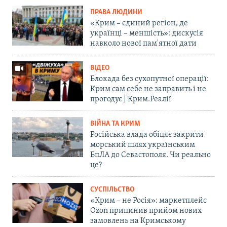
ПРАВА ЛЮДИНИ
«Крим – єдиний регіон, де
українці – меншість»: дискусія
навколо нової пам'ятної дати
ВІДЕО
Блокада без сухопутної операції:
Крим сам себе не заправить і не
прогодує | Крим.Реалії
ВІЙНА ТА КРИМ
Російська влада обіцяє закрити
морський шлях українським
БпЛА до Севастополя. Чи реально
це?
СУСПІЛЬСТВО
«Крим – не Росія»: маркетплейс
Ozon припинив прийом нових
замовлень на Кримському