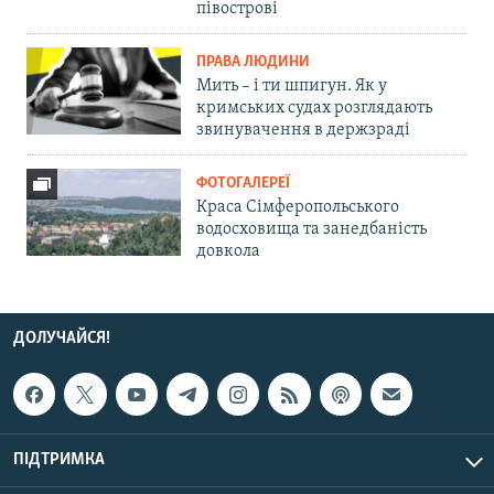
півострові
ПРАВА ЛЮДИНИ
Мить – і ти шпигун. Як у
кримських судах розглядають
звинувачення в держзраді
ФОТОГАЛЕРЕЇ
Краса Сімферопольського
водосховища та занедбаність
довкола
ДОЛУЧАЙСЯ!
ПІДТРИМКА