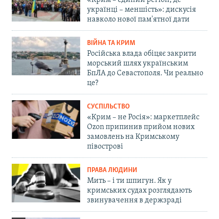
«Крим – єдиний регіон, де
українці – меншість»: дискусія
навколо нової пам'ятної дати
ВІЙНА ТА КРИМ
Російська влада обіцяє закрити
морський шлях українським
БпЛА до Севастополя. Чи реально
це?
СУСПІЛЬСТВО
«Крим – не Росія»: маркетплейс
Ozon припинив прийом нових
замовлень на Кримському
півострові
ПРАВА ЛЮДИНИ
Мить – і ти шпигун. Як у
кримських судах розглядають
звинувачення в держзраді