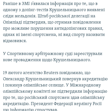
Раніше в ЗМІ з’явилася інформація про те, що в
одному з допінг-тестів Крушельницького виявлені
сліди мельдонія. Штаб російської делегації на
Олімпіаді підтвердив, що отримав повідомлення
про можливе порушення антидопінгових правил,
однак ні імені спортсмена, ні вид спорту називати
відмовився.
У Спортивному арбітражному суді зареєстрували
нове провадження щодо Крушельницького.
19 лютого агентство Reuters повідомило, що
Олександр Крушельницький повернув акредитацію
і покинув олімпійське селище. У Міжнародному
олімпійському комітеті не підтвердили інформацію
про те, що російський спортсмен здав олімпійську
акредитацію. Президент Федерації керлінгу Росії
цю інформацію спростував.