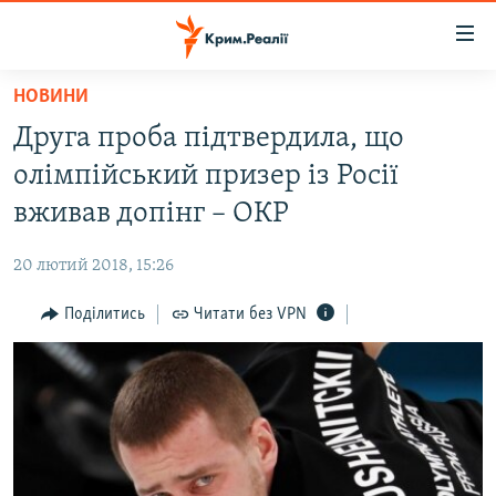
Доступність
посилання
Перейти
НОВИНИ
до
НОВИНИ
Друга проба підтвердила, що
основного
ВОДА.КРИМ
матеріалу
олімпійський призер із Росії
ВІДЕО ТА ФОТО
Перейти
вживав допінг – ОКР
до
ПОЛІТИКА
основної
20 лютий 2018, 15:26
БЛОГИ
навігації
Перейти
Поділитись
Читати без VPN
ПОГЛЯД
до
ІНТЕРВ'Ю
пошуку
ВСЕ ЗА ДЕНЬ
СПЕЦПРОЕКТИ
ЯК ОБІЙТИ БЛОКУВАННЯ
ДЕПОРТАЦІЯ