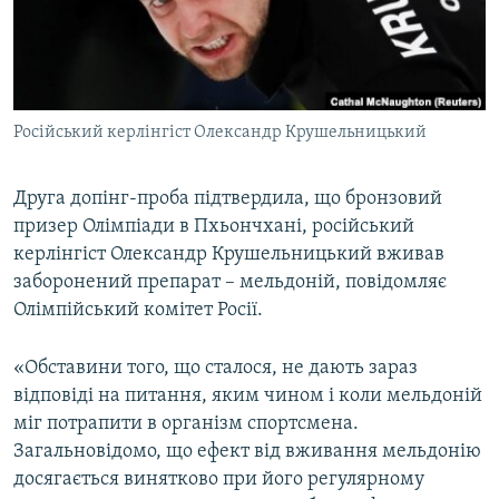
ВІДЕОУРОКИ «ELIFBE»
Русский
СВІДЧЕННЯ ОКУПАЦІЇ
Qırımtatar
УКРАЇНСЬКА ПРОБЛЕМА КРИМУ
Російський керлінгіст Олександр Крушельницький
ДОЛУЧАЙСЯ!
ІНФОГРАФІКА
Друга допінг-проба підтвердила, що бронзовий
призер Олімпіади в Пхьончхані, російський
Усі сайти RFE/RL
керлінгіст Олександр Крушельницький вживав
заборонений препарат – мельдоній, повідомляє
Олімпійський комітет Росії.
«Обставини того, що сталося, не дають зараз
відповіді на питання, яким чином і коли мельдоній
міг потрапити в організм спортсмена.
Загальновідомо, що ефект від вживання мельдонію
досягається винятково при його регулярному