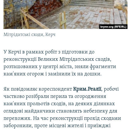
ВІДЕОУРОКИ «ELIFBE»
Русский
СВІДЧЕННЯ ОКУПАЦІЇ
Qırımtatar
УКРАЇНСЬКА ПРОБЛЕМА КРИМУ
Мітрідатські сходи, Керч
ДОЛУЧАЙСЯ!
ІНФОГРАФІКА
У Керчі в рамках робіт з підготовки до
реконструкції Великих Мітрідатських сходів,
Усі сайти RFE/RL
розташованих у центрі міста, зняли фрагменти
кам'яних огорож і замінили їх на дошки.
Як повідомляє кореспондент
Крим.Реалії
, робочі
частково розібрали перила та огородження
кам'яних прольотів сходів, на деяких ділянках
оглядові майданчики становлять небезпеку для
перехожих. На час реконструкції прохід сходами
заборонили, проте місцеві жителі і приїжджі