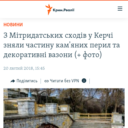
Доступність
посилання
Перейти
НОВИНИ
до
НОВИНИ
З Мітридатських сходів у Керчі
основного
ВОДА.КРИМ
матеріалу
зняли частину кам'яних перил та
ВІДЕО ТА ФОТО
Перейти
декоративні вазони (+ фото)
до
ПОЛІТИКА
основної
20 лютий 2018, 15:45
БЛОГИ
навігації
Перейти
Поділитись
Читати без VPN
ПОГЛЯД
до
ІНТЕРВ'Ю
пошуку
ВСЕ ЗА ДЕНЬ
СПЕЦПРОЕКТИ
ЯК ОБІЙТИ БЛОКУВАННЯ
ДЕПОРТАЦІЯ