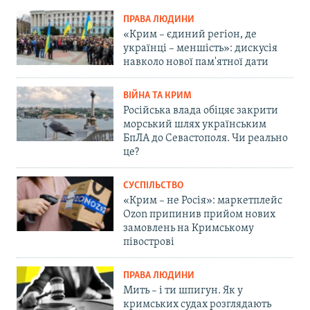
ПРАВА ЛЮДИНИ
«Крим – єдиний регіон, де
українці – меншість»: дискусія
навколо нової пам'ятної дати
ВІЙНА ТА КРИМ
Російська влада обіцяє закрити
морський шлях українським
БпЛА до Севастополя. Чи реально
це?
СУСПІЛЬСТВО
«Крим – не Росія»: маркетплейс
Ozon припинив прийом нових
замовлень на Кримському
півострові
ПРАВА ЛЮДИНИ
Мить – і ти шпигун. Як у
кримських судах розглядають