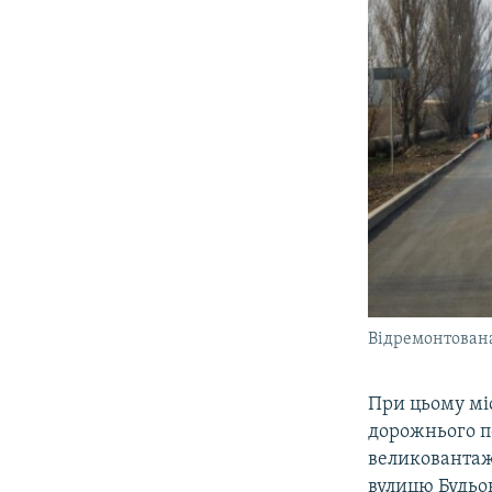
Відремонтована
При цьому мі
дорожнього по
великовантаж
вулицю Будьо