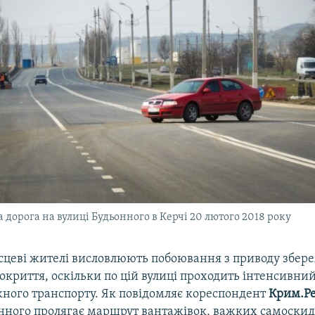
 дорога на вулиці Будьонного в Керчі 20 лютого 2018 року
сцеві жителі висловлюють побоювання з приводу збер
криття, оскільки по цій вулиці проходить інтенсивний
ного транспорту. Як повідомляє кореспондент
Крим.Ре
нного пролягає маршрут вантажівок, важких самоскид