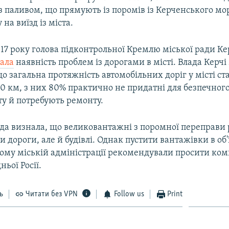
з паливом, що прямують із поромів із Керченського мо
на виїзд із міста.
17 року голова підконтрольної Кремлю міської ради Ке
ала
наявність проблем із дорогами в місті. Влада Керчі
о загальна протяжність автомобільних доріг у місті ст
0 км, з них 80% практично не придатні для безпечного
ту й потребують ремонту.
да визнала, що великовантажні з поромної переправи
ки дороги, але й будівлі. Однак пустити вантажівки в об
ому міській адміністрації рекомендували просити комп
ньої Росії.
ь
Читати без VPN
Follow us
Print