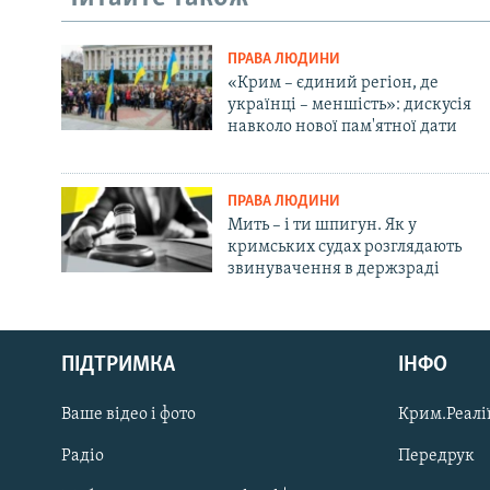
ПРАВА ЛЮДИНИ
«Крим – єдиний регіон, де
українці – меншість»: дискусія
навколо нової пам'ятної дати
ПРАВА ЛЮДИНИ
Мить – і ти шпигун. Як у
кримських судах розглядають
звинувачення в держзраді
Русский
ПІДТРИМКА
ІНФО
Qırımtatar
Ваше відео і фото
Крим.Реалії
ДОЛУЧАЙСЯ!
Радіо
Передрук