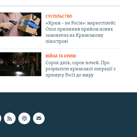
СУСПІЛЬСТВО
«Крим – не Росія»: маркетплейс
Ozon припинив прийом нових
замовлень на Кримському
півострові
ВІЙНА ТА КРИМ
Сорок днів, сорок ночей. Про
результати кримської операції з
примусу Росії до миру