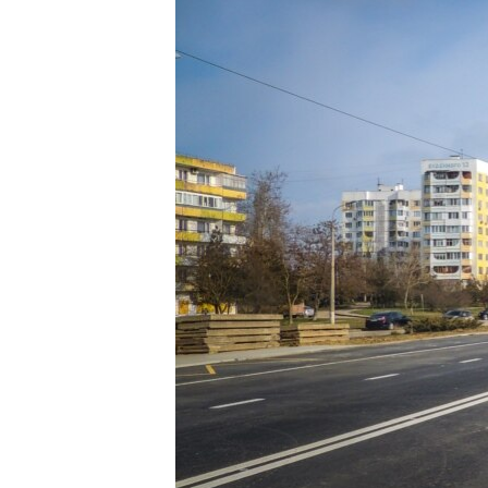
ВІДЕОУРОКИ «ELIFBE»
СВІДЧЕННЯ ОКУПАЦІЇ
УКРАЇНСЬКА ПРОБЛЕМА КРИМУ
ІНФОГРАФІКА