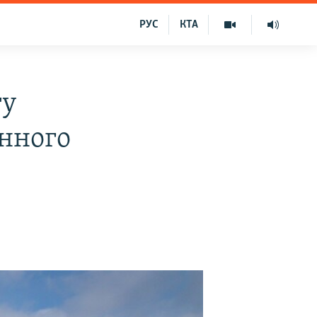
РУС
КТА
ту
онного