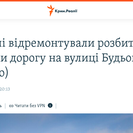
чі відремонтували розби
и дорогу на вулиці Будь
о)
20:13
ь
Читати без VPN