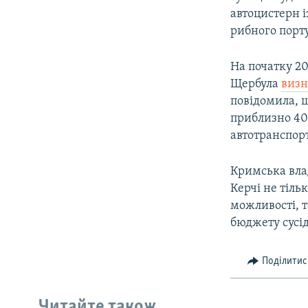
автоцистерн і
рибного порту 
На початку 20
Щербула
визн
повідомила, щ
приблизно 40
автотранспор
Кримська вла
Керчі не тіль
можливості, т
бюджету сусід
Поділитис
Читайте також