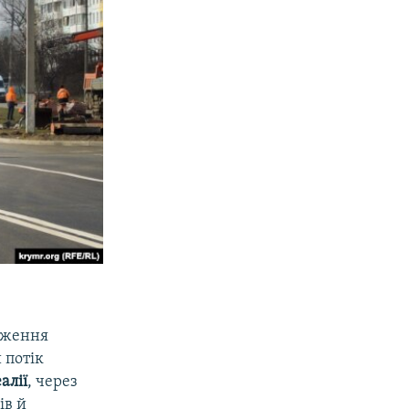
еження
 потік
алії
, через
ів й