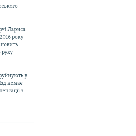
рського
рчі Лариса
 2016 року
ановить
 руху
 руйнують у
'їзд немає
енсації з