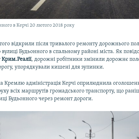
ного в Керчі 20 лютого 2018 року
того відкрили після тривалого ремонту дорожнього по
 вулиці Будьонного в спальному районі міста. Як повід
т
Крим.Реалії
, дорожні робітники змінили дорожнє пол
рогу, упорядкували кишені для зупинки.
а Кремлю адміністрація Керчі оприлюднила оголошен
руху всіх маршрутів громадського транспорту, що рані
иці Будьонного через ремонт дороги.