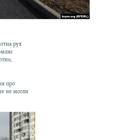
лотна рух
омляє
отно,
ня про
ше не могли