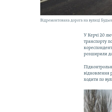
Відремонтована дорога на вулиці Будьон
У Керчі 20 лю
транспорту по
кореспонден
розширили до
Підконтрольн
відновлення 
ходити по вул