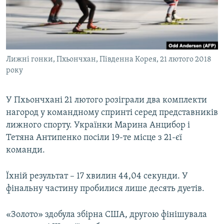
ВІДЕОУРОКИ «ELIFBE»
Русский
СВІДЧЕННЯ ОКУПАЦІЇ
Qırımtatar
УКРАЇНСЬКА ПРОБЛЕМА КРИМУ
Лижні гонки, Пхьончхан, Південна Корея, 21 лютого 2018
ДОЛУЧАЙСЯ!
ІНФОГРАФІКА
року
У Пхьончхані 21 лютого розіграли два комплекти
Усі сайти RFE/RL
нагород у командному спринті серед представників
лижного спорту. Українки Марина Анцибор і
Тетяна Антипенко посіли 19-те місце з 21-єї
команди.
Їхній результат – 17 хвилин 44,04 секунди. У
фінальну частину пробилися лише десять дуетів.
«Золото» здобула збірна США, другою фінішувала