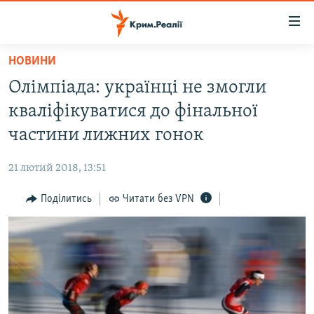
Доступність
посилання
Перейти
НОВИНИ
до
НОВИНИ
Олімпіада: українці не змогли
основного
ВОДА.КРИМ
матеріалу
кваліфікуватися до фінальної
ВІДЕО ТА ФОТО
Перейти
частини лижних гонок
до
ПОЛІТИКА
основної
21 лютий 2018, 13:51
БЛОГИ
навігації
Перейти
Поділитись
Читати без VPN
ПОГЛЯД
до
ІНТЕРВ'Ю
пошуку
ВСЕ ЗА ДЕНЬ
СПЕЦПРОЕКТИ
ЯК ОБІЙТИ БЛОКУВАННЯ
ДЕПОРТАЦІЯ