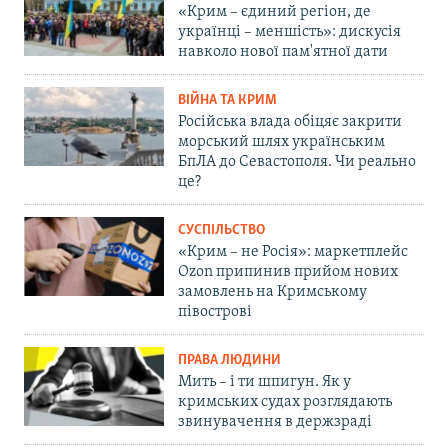
«Крим – єдиний регіон, де
українці – меншість»: дискусія
навколо нової пам'ятної дати
ВІЙНА ТА КРИМ
Російська влада обіцяє закрити
морський шлях українським
БпЛА до Севастополя. Чи реально
це?
СУСПІЛЬСТВО
«Крим – не Росія»: маркетплейс
Ozon припинив прийом нових
замовлень на Кримському
півострові
ПРАВА ЛЮДИНИ
Мить – і ти шпигун. Як у
кримських судах розглядають
звинувачення в держзраді