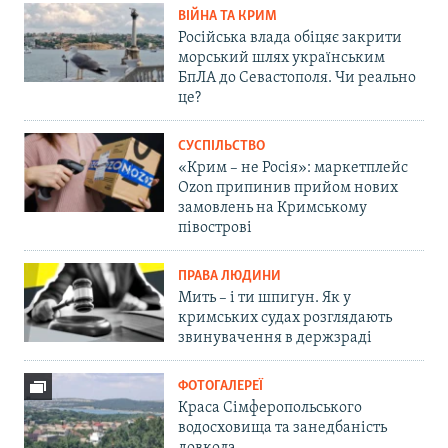
ВІЙНА ТА КРИМ
Російська влада обіцяє закрити
морський шлях українським
БпЛА до Севастополя. Чи реально
це?
СУСПІЛЬСТВО
«Крим – не Росія»: маркетплейс
Ozon припинив прийом нових
замовлень на Кримському
півострові
ПРАВА ЛЮДИНИ
Мить – і ти шпигун. Як у
кримських судах розглядають
звинувачення в держзраді
ФОТОГАЛЕРЕЇ
Краса Сімферопольського
водосховища та занедбаність
довкола