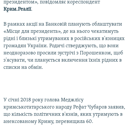
президентом», повідомляє кореспондент
ВІДЕОУРОКИ «ELIFBE»
Крим.Реалії
.
Русский
СВІДЧЕННЯ ОКУПАЦІЇ
Qırımtatar
В рамках акції на Банковій планують облаштувати
УКРАЇНСЬКА ПРОБЛЕМА КРИМУ
«Місце для президента», де на нього чекатимуть
ДОЛУЧАЙСЯ!
ІНФОГРАФІКА
рідні і близькі утримуваних в російських в'язницях
громадян України. Родичі стверджують, що вони
неодноразово просили зустрічі з Порошенком, щоб
з'ясувати, чи планується включення їхніх рідних в
Усі сайти RFE/RL
списки на обмін.
У січні 2018 року голова Меджлісу
кримськотатарського народу Рефат Чубаров заявив,
що кількість політичних в'язнів, яких утримують в
анексованому Криму, перевищила 60.