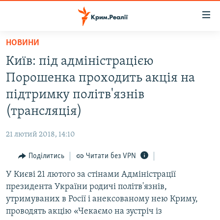
Доступність
посилання
Перейти
НОВИНИ
до
НОВИНИ
Київ: під адміністрацією
основного
ВОДА.КРИМ
матеріалу
Порошенка проходить акція на
ВІДЕО ТА ФОТО
Перейти
підтримку політв'язнів
до
ПОЛІТИКА
(трансляція)
основної
БЛОГИ
навігації
21 лютий 2018, 14:10
Перейти
ПОГЛЯД
до
Поділитись
Читати без VPN
ІНТЕРВ'Ю
пошуку
У Києві 21 лютого за стінами Адміністрації
ВСЕ ЗА ДЕНЬ
президента України родичі політв'язнів,
СПЕЦПРОЕКТИ
утримуваних в Росії і анексованому нею Криму,
проводять акцію «Чекаємо на зустріч із
ЯК ОБІЙТИ БЛОКУВАННЯ
ДЕПОРТАЦІЯ