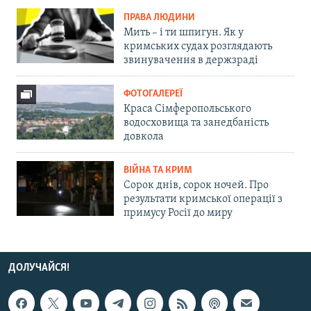
ПРАВА ЛЮДИНИ
Мить – і ти шпигун. Як у
кримських судах розглядають
звинувачення в держзраді
ФОТОГАЛЕРЕЇ
Краса Сімферопольського
водосховища та занедбаність
довкола
ВІЙНА ТА КРИМ
Сорок днів, сорок ночей. Про
результати кримської операції з
примусу Росії до миру
ДОЛУЧАЙСЯ!