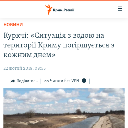
Доступність
посилання
Перейти
НОВИНИ
до
НОВИНИ
Куркчі: «Ситуація з водою на
основного
ВОДА.КРИМ
матеріалу
території Криму погіршується з
ВІДЕО ТА ФОТО
Перейти
кожним днем»
до
ПОЛІТИКА
основної
22 лютий 2018, 08:55
БЛОГИ
навігації
Перейти
Поділитись
Читати без VPN
ПОГЛЯД
до
ІНТЕРВ'Ю
пошуку
ВСЕ ЗА ДЕНЬ
СПЕЦПРОЕКТИ
ЯК ОБІЙТИ БЛОКУВАННЯ
ДЕПОРТАЦІЯ