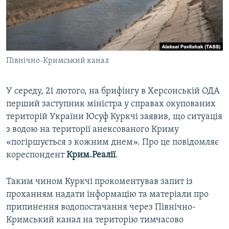
ВІДЕОУРОКИ «ELIFBE»
Русский
СВІДЧЕННЯ ОКУПАЦІЇ
Qırımtatar
УКРАЇНСЬКА ПРОБЛЕМА КРИМУ
Північно-Кримський канал
ДОЛУЧАЙСЯ!
ІНФОГРАФІКА
У середу, 21 лютого, на брифінгу в Херсонській ОДА
перший заступник міністра у справах окупованих
Усі сайти RFE/RL
територій України Юсуф Куркчі заявив, що ситуація
з водою на території анексованого Криму
«погіршується з кожним днем». Про це повідомляє
кореспондент
Крим.Реалії
.
Таким чином Куркчі прокоментував запит із
проханням надати інформацію та матеріали про
припинення водопостачання через Північно-
Кримський канал на територію тимчасово