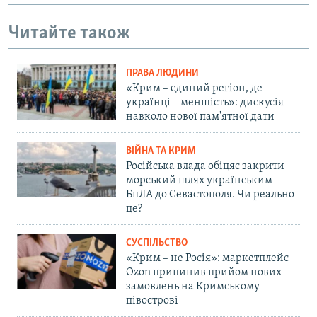
Читайте також
ПРАВА ЛЮДИНИ
«Крим – єдиний регіон, де
українці – меншість»: дискусія
навколо нової пам'ятної дати
ВІЙНА ТА КРИМ
Російська влада обіцяє закрити
морський шлях українським
БпЛА до Севастополя. Чи реально
це?
СУСПІЛЬСТВО
«Крим – не Росія»: маркетплейс
Ozon припинив прийом нових
замовлень на Кримському
півострові