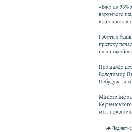
«Вже на 93% 
верхнього шар
відповідно до
Роботи з буді
протоку почал
на автомобіль
Про намір поб
Володимир Пут
Побудувати мі
Міністр інфр
Керченського 
міжнародних п
Поділитис