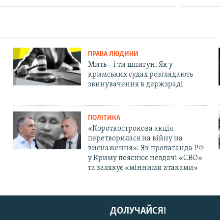
ПРАВА ЛЮДИНИ
Мить – і ти шпигун. Як у
кримських судах розглядають
звинувачення в держзраді
ПОЛІТИКА
«Короткострокова акція
перетворилася на війну на
виснаження»: Як пропаганда РФ
у Криму пояснює невдачі «СВО»
та залякує «мінними атаками»
ДОЛУЧАЙСЯ!