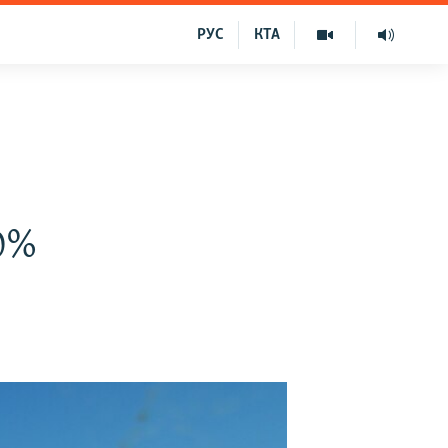
РУС
КТА
0%