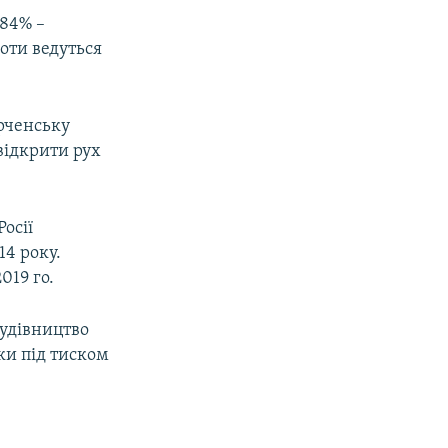
 84% –
оти ведуться
ерченську
відкрити рух
осії
14 року.
019 го.
будівництво
ки під тиском