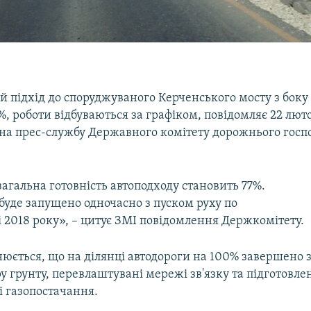
 підхід до споруджуваного Керченського мосту з боку
%, роботи відбуваються за графіком, повідомляє 22 лют
на прес-службу Державного комітету дорожнього госп
загальна готовність автоподходу становить 77%.
буде запущено одночасно з пуском руху по
і 2018 року», – цитує ЗМІ повідомлення Держкомітету.
юється, що на ділянці автодороги на 100% завершено 
 грунту, перевлаштувані мережі зв'язку та підготовлен
і газопостачання.