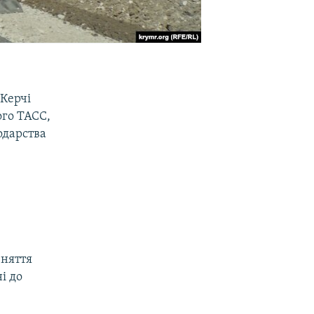
 Керчі
ого ТАСС,
одарства
зняття
і до