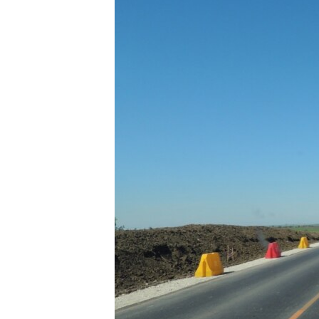
ВІДЕОУРОКИ «ELIFBE»
СВІДЧЕННЯ ОКУПАЦІЇ
УКРАЇНСЬКА ПРОБЛЕМА КРИМУ
ІНФОГРАФІКА