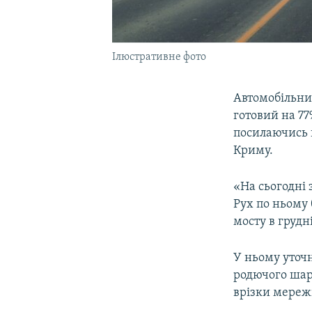
Ілюстративне фото
Автомобільний
готовий на 77
посилаючись 
Криму.
«На сьогодні 
Рух по ньому 
мосту в грудн
У ньому уточн
родючого шару
врізки мереж