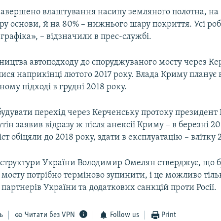
завершено влаштування насипу земляного полотна, на
у основи, й на 80% – нижнього шару покриття. Усі роб
 графіка», – відзначили в прес-службі.
вництва автоподходу до споруджуваного мосту через К
ися наприкінці лютого 2017 року. Влада Криму планує 
ному підході в грудні 2018 року.
удувати перехід через Керченську протоку президент Р
ін заявив відразу ж після анексії Криму – в березні 20
ст обіцяли до 2018 року, здати в експлуатацію – влітку 2
аструктури України Володимир Омелян стверджує, що 
мосту потрібно терміново зупинити, і це можливо тіль
артнерів України та додаткових санкцій проти Росії.
ь
Читати без VPN
Follow us
Print