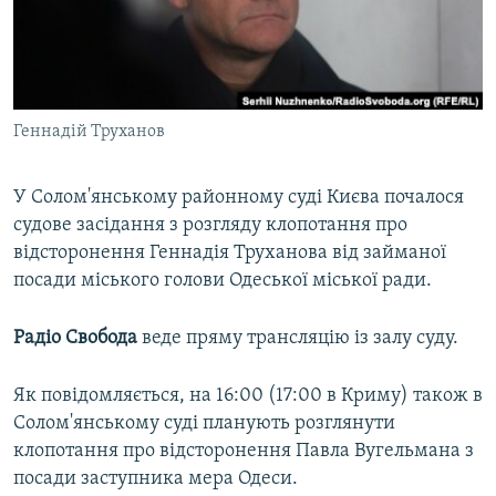
ВІДЕОУРОКИ «ELIFBE»
Русский
СВІДЧЕННЯ ОКУПАЦІЇ
Qırımtatar
УКРАЇНСЬКА ПРОБЛЕМА КРИМУ
Геннадій Труханов
ДОЛУЧАЙСЯ!
ІНФОГРАФІКА
У Солом'янському районному суді Києва почалося
судове засідання з розгляду клопотання про
Усі сайти RFE/RL
відсторонення Геннадія Труханова від займаної
посади міського голови Одеської міської ради.
Радіо Свобода
веде пряму трансляцію із залу суду.
Як повідомляється, на 16:00 (17:00 в Криму) також в
Солом'янському суді планують розглянути
клопотання про відсторонення Павла Вугельмана з
посади заступника мера Одеси.