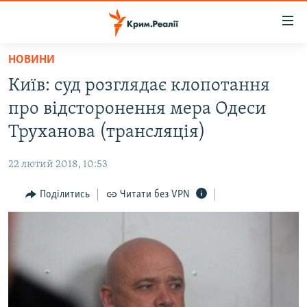
Доступність
посилання
Перейти
НОВИНИ
до
НОВИНИ
Київ: суд розглядає клопотання
основного
ВОДА.КРИМ
матеріалу
про відсторонення мера Одеси
ВІДЕО ТА ФОТО
Перейти
Труханова (трансляція)
до
ПОЛІТИКА
основної
22 лютий 2018, 10:53
БЛОГИ
навігації
Перейти
Поділитись
Читати без VPN
ПОГЛЯД
до
ІНТЕРВ'Ю
пошуку
ВСЕ ЗА ДЕНЬ
СПЕЦПРОЕКТИ
ЯК ОБІЙТИ БЛОКУВАННЯ
ДЕПОРТАЦІЯ