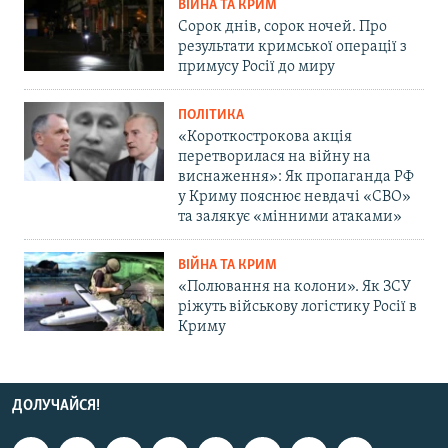
ВІЙНА ТА КРИМ
Сорок днів, сорок ночей. Про
результати кримської операції з
примусу Росії до миру
ПОЛІТИКА
«Короткострокова акція
перетворилася на війну на
виснаження»: Як пропаганда РФ
у Криму пояснює невдачі «СВО»
та залякує «мінними атаками»
ВІЙНА ТА КРИМ
«Полювання на колони». Як ЗСУ
ріжуть військову логістику Росії в
Криму
ДОЛУЧАЙСЯ!