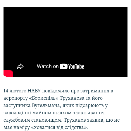
14 лютого НАБУ повідомило про затримання в
аеропорту «Бориспіль» Труханова та його
заступника Вугельмана, яких підозрюють у
заволодінні майном шляхом зловживання
службовим становищем. Труханов заявив, що не
має наміру «ховатися від слідства».