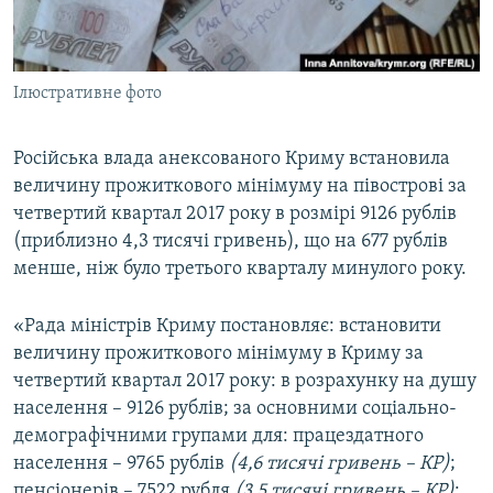
ВІДЕОУРОКИ «ELIFBE»
Русский
СВІДЧЕННЯ ОКУПАЦІЇ
Qırımtatar
Ілюстративне фото
УКРАЇНСЬКА ПРОБЛЕМА КРИМУ
ДОЛУЧАЙСЯ!
ІНФОГРАФІКА
Російська влада анексованого Криму встановила
величину прожиткового мінімуму на півострові за
четвертий квартал 2017 року в розмірі 9126 рублів
Усі сайти RFE/RL
(приблизно 4,3 тисячі гривень), що на 677 рублів
менше, ніж було третього кварталу минулого року.
«Рада міністрів Криму постановляє: встановити
величину прожиткового мінімуму в Криму за
четвертий квартал 2017 року: в розрахунку на душу
населення – 9126 рублів; за основними соціально-
демографічними групами для: працездатного
населення – 9765 рублів
(4,6 тисячі гривень – КР)
;
пенсіонерів – 7522 рубля
(3,5 тисячі гривень – КР)
;