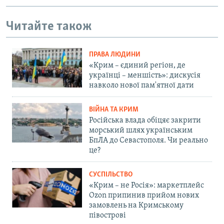
Читайте також
ПРАВА ЛЮДИНИ
«Крим – єдиний регіон, де
українці – меншість»: дискусія
навколо нової пам'ятної дати
ВІЙНА ТА КРИМ
Російська влада обіцяє закрити
морський шлях українським
БпЛА до Севастополя. Чи реально
це?
СУСПІЛЬСТВО
«Крим – не Росія»: маркетплейс
Ozon припинив прийом нових
замовлень на Кримському
півострові