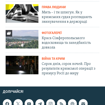
ПРАВА ЛЮДИНИ
Мить – і ти шпигун. Як у
кримських судах розглядають
звинувачення в держзраді
ФОТОГАЛЕРЕЇ
Краса Сімферопольського
водосховища та занедбаність
довкола
ВІЙНА ТА КРИМ
Сорок днів, сорок ночей. Про
результати кримської операції з
примусу Росії до миру
ДОЛУЧАЙСЯ!