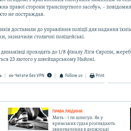
на правої сторони транспортного засобу», – повідомили 
хто не постраждав.
ів доставили до управління поліції для надання їхні
ки, зазначили столичні поліцейські.
 динамівці проходять до 1/8 фіналу Ліги Європи, жере
ться 23 лютого у швейцарському Ньйоні.
ь
Читати без VPN
Follow us
Print
ПРАВА ЛЮДИНИ
Мить – і ти шпигун. Як у
кримських судах розглядають
звинувачення в держзраді