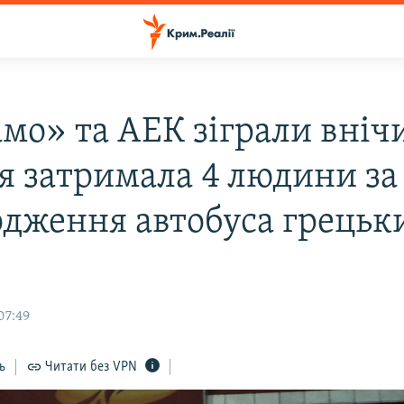
мо» та АЕК зіграли вніч
ія затримала 4 людини за
дження автобуса грецьк
07:49
ь
Читати без VPN