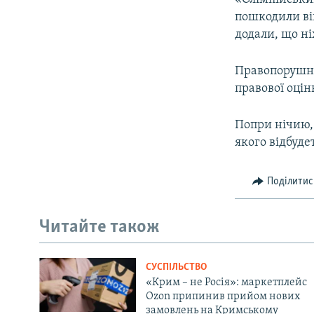
пошкодили вік
додали, що ні
Правопорушник
правової оцін
Попри нічию,
якого відбуде
Поділитис
Читайте також
СУСПІЛЬСТВО
«Крим – не Росія»: маркетплейс
Ozon припинив прийом нових
замовлень на Кримському