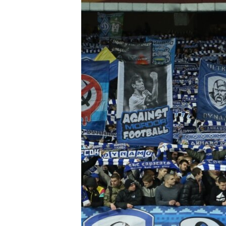
ВІДЕОУРОКИ «ELIFBE»
СВІДЧЕННЯ ОКУПАЦІЇ
УКРАЇНСЬКА ПРОБЛЕМА КРИМУ
ІНФОГРАФІКА