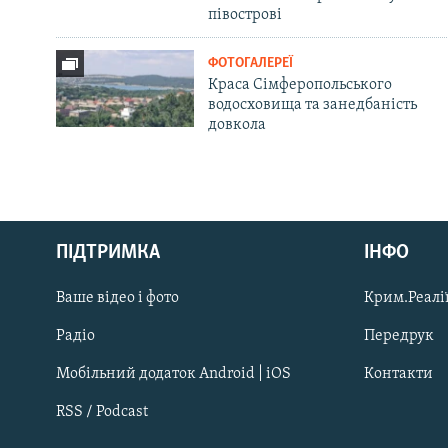
півострові
ФОТОГАЛЕРЕЇ
Краса Сімферопольського
водосховища та занедбаність
довкола
Русский
ПІДТРИМКА
ІНФО
Qırımtatar
Ваше відео і фото
Крим.Реалії
ДОЛУЧАЙСЯ!
Радіо
Передрук
Мобільний додаток Android | iOS
Контакти
RSS / Podcast
Усі сайти RFE/RL