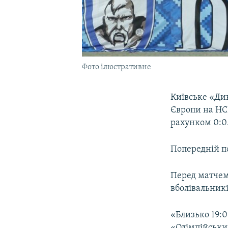
Фото ілюстративне
Київське «Дин
Європи на НСК
рахунком 0:0
Попередній по
Перед матчем
вболівальникі
«Близько 19:0
«Олімпійськи