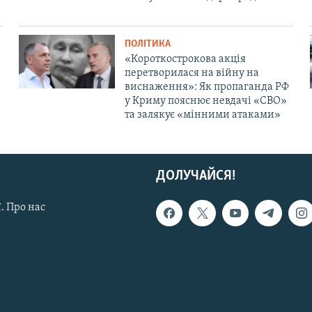
ПОЛІТИКА
«Короткострокова акція
перетворилася на війну на
виснаження»: Як пропаганда РФ
у Криму пояснює невдачі «СВО»
та залякує «мінними атаками»
ДОЛУЧАЙСЯ!
. Про нас