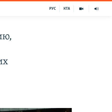
РУС
КТА
ию,
их