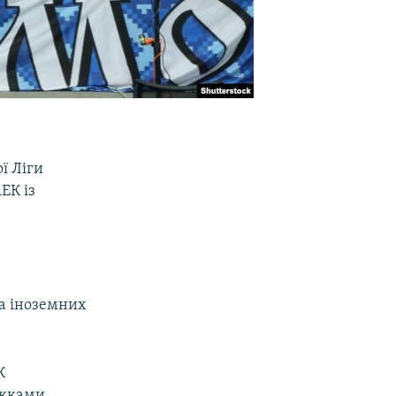
ї Ліги
ЕК із
а іноземних
К
іжками