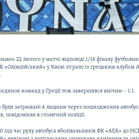
амо» 22 лютого у матчі-відповіді 1/16 фіналу футбольно
 «Олімпійський» у Києві зіграло із грецьким клубом А
.
єдинок команд у Греції теж завершився внічию – 1:1.
 були затримані 4 людини через пошкодження автобус
в, повідомили в столичній поліції.
0 під час руху автобуса вболівальників ФК «АЕК» до НС
й» невідомі з хуліганських спонукань камінням та сн