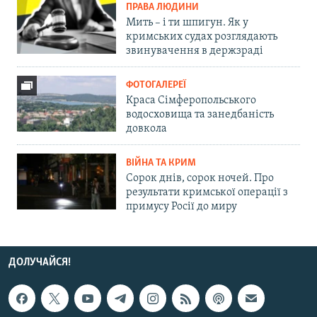
ПРАВА ЛЮДИНИ
Мить – і ти шпигун. Як у
кримських судах розглядають
звинувачення в держзраді
ФОТОГАЛЕРЕЇ
Краса Сімферопольського
водосховища та занедбаність
довкола
ВІЙНА ТА КРИМ
Сорок днів, сорок ночей. Про
результати кримської операції з
примусу Росії до миру
ДОЛУЧАЙСЯ!