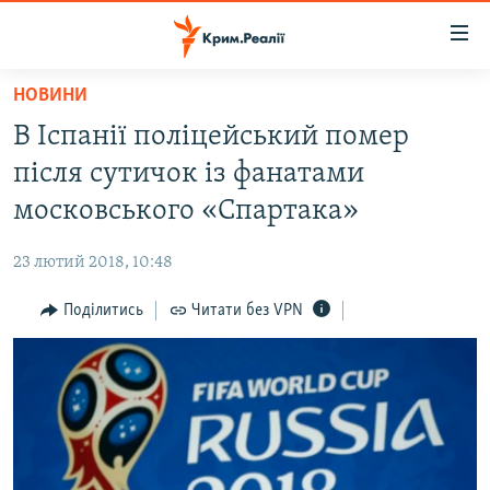
Доступність
посилання
Перейти
НОВИНИ
до
НОВИНИ
В Іспанії поліцейський помер
основного
ВОДА.КРИМ
матеріалу
після сутичок із фанатами
ВІДЕО ТА ФОТО
Перейти
московського «Спартака»
до
ПОЛІТИКА
основної
23 лютий 2018, 10:48
БЛОГИ
навігації
Перейти
Поділитись
Читати без VPN
ПОГЛЯД
до
ІНТЕРВ'Ю
пошуку
ВСЕ ЗА ДЕНЬ
СПЕЦПРОЕКТИ
ЯК ОБІЙТИ БЛОКУВАННЯ
ДЕПОРТАЦІЯ