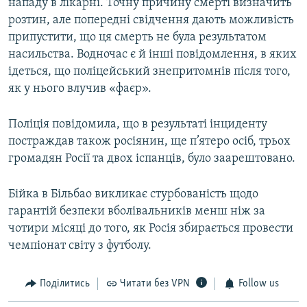
нападу в лікарні. Точну причину смерті визначить
розтин, але попередні свідчення дають можливість
припустити, що ця смерть не була результатом
насильства. Водночас є й інші повідомлення, в яких
ідеться, що поліцейський знепритомнів після того,
як у нього влучив «фаєр».
Поліція повідомила, що в результаті інциденту
постраждав також росіянин, ще п’ятеро осіб, трьох
громадян Росії та двох іспанців, було заарештовано.
Бійка в Більбао викликає стурбованість щодо
гарантій безпеки вболівальників менш ніж за
чотири місяці до того, як Росія збирається провести
чемпіонат світу з футболу.
Поділитись
Читати без VPN
Follow us