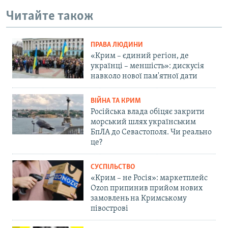
Читайте також
ПРАВА ЛЮДИНИ
«Крим – єдиний регіон, де
українці – меншість»: дискусія
навколо нової пам'ятної дати
ВІЙНА ТА КРИМ
Російська влада обіцяє закрити
морський шлях українським
БпЛА до Севастополя. Чи реально
це?
СУСПІЛЬСТВО
«Крим – не Росія»: маркетплейс
Ozon припинив прийом нових
замовлень на Кримському
півострові