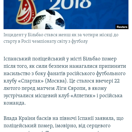
ВІДЕОУРОКИ «ELIFBE»
Русский
СВІДЧЕННЯ ОКУПАЦІЇ
Qırımtatar
УКРАЇНСЬКА ПРОБЛЕМА КРИМУ
Інцидент у Більбао стався менш як за чотири місяці до
ДОЛУЧАЙСЯ!
ІНФОГРАФІКА
старту в Росії чемпіонату світу з футболу
Іспанський поліцейський у місті Більбао помер
Усі сайти RFE/RL
після того, як сили безпеки намагалися припинити
насильство з боку фанатів російського футбольного
клубу «Спартак» (Москва). Це сталося ввечері 22
лютого перед матчем Ліги Європи, в якому
зустрічалися місцевий клуб «Атлетик» і російська
команда.
Влада Країни басків на півночі Іспанії заявила, що
поліцейський помер, імовірно, від серцевого