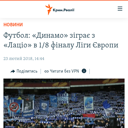
Доступність
посилання
Перейти
НОВИНИ
до
НОВИНИ
Футбол: «Динамо» зіграє з
основного
ВОДА.КРИМ
матеріалу
«Лаціо» в 1/8 фіналу Ліги Європи
ВІДЕО ТА ФОТО
Перейти
до
23 лютий 2018, 14:44
ПОЛІТИКА
основної
БЛОГИ
Поділитись
Читати без VPN
навігації
Перейти
ПОГЛЯД
до
ІНТЕРВ'Ю
пошуку
ВСЕ ЗА ДЕНЬ
СПЕЦПРОЕКТИ
ЯК ОБІЙТИ БЛОКУВАННЯ
ДЕПОРТАЦІЯ