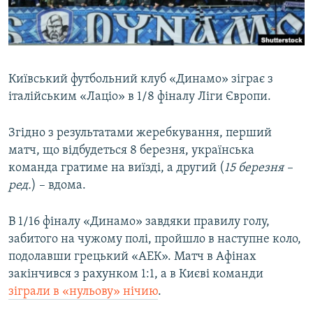
ВІДЕОУРОКИ «ELIFBE»
Русский
СВІДЧЕННЯ ОКУПАЦІЇ
Qırımtatar
УКРАЇНСЬКА ПРОБЛЕМА КРИМУ
Київський футбольний клуб «Динамо» зіграє з
ДОЛУЧАЙСЯ!
ІНФОГРАФІКА
італійським «Лаціо» в 1/8 фіналу Ліги Європи.
Згідно з результатами жеребкування, перший
матч, що відбудеться 8 березня, українська
Усі сайти RFE/RL
команда гратиме на виїзді, а другий (
15 березня –
ред.
) – вдома.
В 1/16 фіналу «Динамо» завдяки правилу голу,
забитого на чужому полі, пройшло в наступне коло,
подолавши грецький «АЕК». Матч в Афінах
закінчився з рахунком 1:1, а в Києві команди
зіграли в «нульову» нічию
.