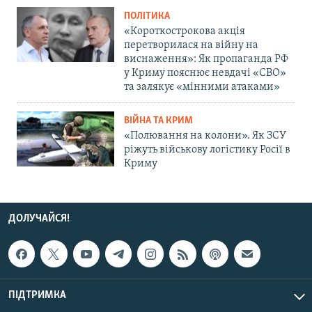
ПОЛІТИКА
«Короткострокова акція
перетворилася на війну на
виснаження»: Як пропаганда РФ
у Криму пояснює невдачі «СВО»
та залякує «мінними атаками»
ВІЙНА ТА КРИМ
«Полювання на колони». Як ЗСУ
ріжуть військову логістику Росії в
Криму
ДОЛУЧАЙСЯ!
ПІДТРИМКА