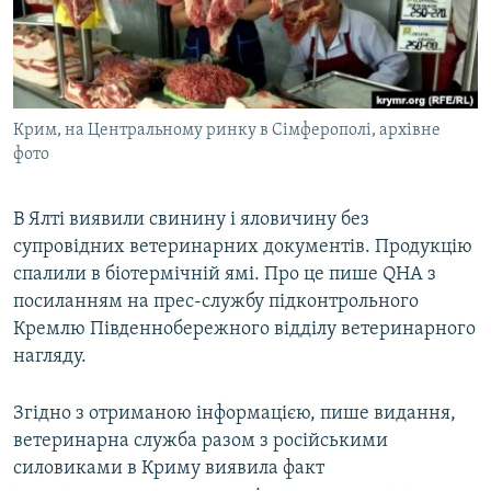
ВІДЕОУРОКИ «ELIFBE»
Русский
СВІДЧЕННЯ ОКУПАЦІЇ
Qırımtatar
УКРАЇНСЬКА ПРОБЛЕМА КРИМУ
Крим, на Центральному ринку в Сімферополі, архівне
ДОЛУЧАЙСЯ!
ІНФОГРАФІКА
фото
В Ялті виявили свинину і яловичину без
Усі сайти RFE/RL
супровідних ветеринарних документів. Продукцію
спалили в біотермічній ямі. Про це пише QHA з
посиланням на прес-службу підконтрольного
Кремлю Південнобережного відділу ветеринарного
нагляду.
Згідно з отриманою інформацією, пише видання,
ветеринарна служба разом з російськими
силовиками в Криму виявила факт