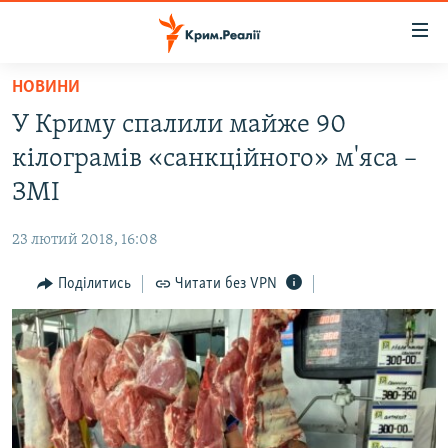
Доступність
посилання
Перейти
НОВИНИ
до
НОВИНИ
У Криму спалили майже 90
основного
ВОДА.КРИМ
матеріалу
кілограмів «санкційного» м'яса –
ВІДЕО ТА ФОТО
Перейти
ЗМІ
до
ПОЛІТИКА
основної
23 лютий 2018, 16:08
БЛОГИ
навігації
Перейти
Поділитись
Читати без VPN
ПОГЛЯД
до
ІНТЕРВ'Ю
пошуку
ВСЕ ЗА ДЕНЬ
СПЕЦПРОЕКТИ
ЯК ОБІЙТИ БЛОКУВАННЯ
ДЕПОРТАЦІЯ