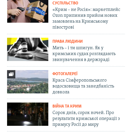
СУСПІЛЬСТВО
«Крим – не Росія»: маркетплейс
Ozon припинив прийом нових
замовлень на Кримському
півострові
ПРАВА ЛЮДИНИ
Мить – і ти шпигун. Як у
кримських судах розглядають
звинувачення в держзраді
ФОТОГАЛЕРЕЇ
Краса Сімферопольського
водосховища та занедбаність
довкола
ВІЙНА ТА КРИМ
Сорок днів, сорок ночей. Про
результати кримської операції з
примусу Росії до миру