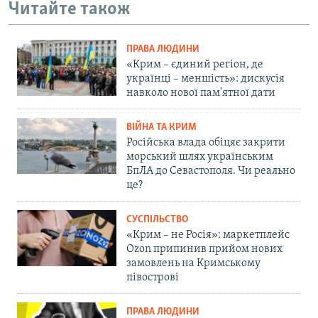
Читайте також
ПРАВА ЛЮДИНИ
«Крим – єдиний регіон, де
українці – меншість»: дискусія
навколо нової пам'ятної дати
ВІЙНА ТА КРИМ
Російська влада обіцяє закрити
морський шлях українським
БпЛА до Севастополя. Чи реально
це?
СУСПІЛЬСТВО
«Крим – не Росія»: маркетплейс
Ozon припинив прийом нових
замовлень на Кримському
півострові
ПРАВА ЛЮДИНИ