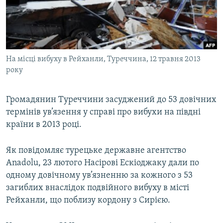
ВІДЕОУРОКИ «ELIFBE»
Русский
СВІДЧЕННЯ ОКУПАЦІЇ
Qırımtatar
УКРАЇНСЬКА ПРОБЛЕМА КРИМУ
На місці вибуху в Рейханли, Туреччина, 12 травня 2013
ДОЛУЧАЙСЯ!
ІНФОГРАФІКА
року
Громадянин Туреччини засуджений до 53 довічних
Усі сайти RFE/RL
термінів ув’язення у справі про вибухи на півдні
країни в 2013 році.
Як повідомляє турецьке державне агентство
Anadolu, 23 лютого Насірові Ескіоджаку дали по
одному довічному ув’язненню за кожного з 53
загиблих внаслідок подвійного вибуху в місті
Рейханли, що поблизу кордону з Сирією.