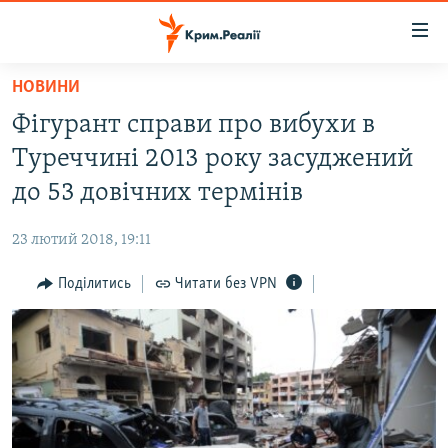
Доступність
посилання
Перейти
НОВИНИ
до
НОВИНИ
Фігурант справи про вибухи в
основного
ВОДА.КРИМ
матеріалу
Туреччині 2013 року засуджений
ВІДЕО ТА ФОТО
Перейти
до 53 довічних термінів
до
ПОЛІТИКА
основної
23 лютий 2018, 19:11
БЛОГИ
навігації
Перейти
Поділитись
Читати без VPN
ПОГЛЯД
до
ІНТЕРВ'Ю
пошуку
ВСЕ ЗА ДЕНЬ
СПЕЦПРОЕКТИ
ЯК ОБІЙТИ БЛОКУВАННЯ
ДЕПОРТАЦІЯ