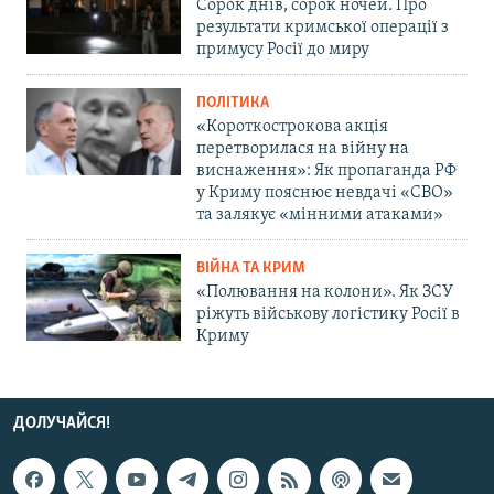
Сорок днів, сорок ночей. Про
результати кримської операції з
примусу Росії до миру
ПОЛІТИКА
«Короткострокова акція
перетворилася на війну на
виснаження»: Як пропаганда РФ
у Криму пояснює невдачі «СВО»
та залякує «мінними атаками»
ВІЙНА ТА КРИМ
«Полювання на колони». Як ЗСУ
ріжуть військову логістику Росії в
Криму
ДОЛУЧАЙСЯ!