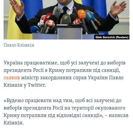
ВІДЕОУРОКИ «ELIFBE»
Русский
СВІДЧЕННЯ ОКУПАЦІЇ
Qırımtatar
УКРАЇНСЬКА ПРОБЛЕМА КРИМУ
ДОЛУЧАЙСЯ!
ІНФОГРАФІКА
Павло Клімкін
Україна працюватиме, щоб усі залучені до виборів
Усі сайти RFE/RL
президента Росії в Криму потрапили під санкції,
заявив
міністр закордонних справ України Павло
Клімкін у Twitter.
«Будемо працювати над тим, щоб всі залучені до
виборів президента Росії на території окупованого
Криму потрапили під відповідні санкції», – написав
Клімкін.