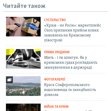
Читайте також
СУСПІЛЬСТВО
«Крим – не Росія»: маркетплейс
Ozon припинив прийом нових
замовлень на Кримському
півострові
ПРАВА ЛЮДИНИ
Мить – і ти шпигун. Як у
кримських судах розглядають
звинувачення в держзраді
ФОТОГАЛЕРЕЇ
Краса Сімферопольського
водосховища та занедбаність
довкола
ВІЙНА ТА КРИМ