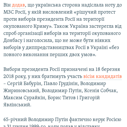
Він
додав
, що українська сторона надіслала ноту до
МЗС Росії, у якій висловлений «рішучий протест
проти виборів президента Росії на території
окупованого Криму». Також Україна застерегла від
спроб організації виборів на території окупованого
Донбасу і наголосила, що не може бути ніяких
виборів у диппредставництвах Росії в Україні «без
повного виконання перших двох умов».
Вибори президента Росії призначені на 18 березня
2018 року, у них братимуть участь
вісім кандидатів
– Сергій Бабурін, Павло Грудінін, Володимир
Жириновський, Володимир Путін, Ксенія Собчак,
Максим Сурайкін, Борис Титов і Григорій
Явлінський.
65-річний Володимир Путін фактично керує Росією
з 31 грудня 1999-го, коли подав у відставку