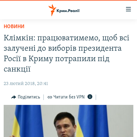
Доступність
посилання
Перейти
НОВИНИ
до
НОВИНИ
Клімкін: працюватимемо, щоб всі
основного
ВОДА.КРИМ
матеріалу
залучені до виборів президента
ВІДЕО ТА ФОТО
Перейти
Росії в Криму потрапили під
до
ПОЛІТИКА
санкції
основної
БЛОГИ
навігації
23 лютий 2018, 20:41
Перейти
ПОГЛЯД
до
Поділитись
Читати без VPN
ІНТЕРВ'Ю
пошуку
ВСЕ ЗА ДЕНЬ
СПЕЦПРОЕКТИ
ЯК ОБІЙТИ БЛОКУВАННЯ
ДЕПОРТАЦІЯ