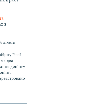
х іграх і
та
ах в
й атлети.
бірну Росії
, як два
вання допінгу
опінг,
зареєстровано