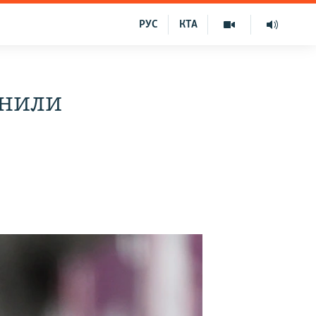
РУС
КТА
онили