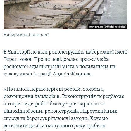
ВІДЕОУРОКИ «ELIFBE»
Русский
СВІДЧЕННЯ ОКУПАЦІЇ
Qırımtatar
УКРАЇНСЬКА ПРОБЛЕМА КРИМУ
Набережна Євпаторії
ДОЛУЧАЙСЯ!
ІНФОГРАФІКА
В Євпаторії почали реконструкцію набережної імені
Терешкової. Про це повідомляє прес-служба
Усі сайти RFE/RL
російської адміністрації міста з посиланням на
голову адміністрації Андрія Філонова.
«Почалися першочергові роботи, зокрема,
розчищення хвилерізів. Реконструкція передбачає
чотири види робіт: благоустрій паркової та
пішохідної зони, реконструкція гідротехнічних
споруд та берегоукріплюючі заходи. Хочемо
встигнути до літа наступного року зробити