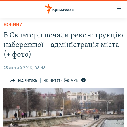
Доступність
посилання
Перейти
НОВИНИ
до
НОВИНИ
В Євпаторії почали реконструкцію
основного
ВОДА.КРИМ
матеріалу
набережної – адміністрація міста
ВІДЕО ТА ФОТО
Перейти
(+ фото)
до
ПОЛІТИКА
основної
25 лютий 2018, 08:48
БЛОГИ
навігації
Перейти
Поділитись
Читати без VPN
ПОГЛЯД
до
ІНТЕРВ'Ю
пошуку
ВСЕ ЗА ДЕНЬ
СПЕЦПРОЕКТИ
ЯК ОБІЙТИ БЛОКУВАННЯ
ДЕПОРТАЦІЯ