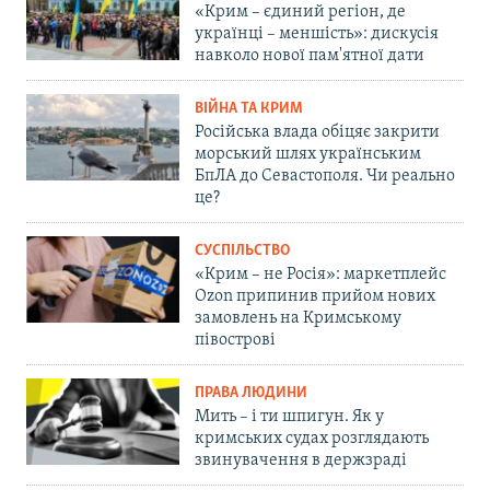
«Крим – єдиний регіон, де
українці – меншість»: дискусія
навколо нової пам'ятної дати
ВІЙНА ТА КРИМ
Російська влада обіцяє закрити
морський шлях українським
БпЛА до Севастополя. Чи реально
це?
СУСПІЛЬСТВО
«Крим – не Росія»: маркетплейс
Ozon припинив прийом нових
замовлень на Кримському
півострові
ПРАВА ЛЮДИНИ
Мить – і ти шпигун. Як у
кримських судах розглядають
звинувачення в держзраді