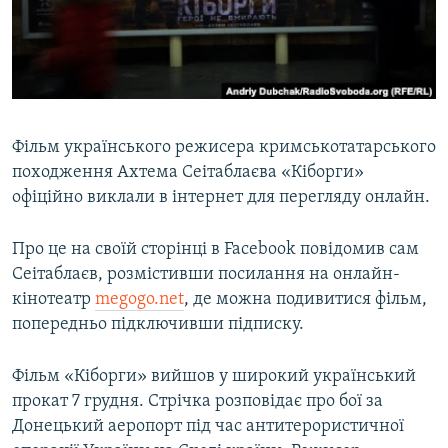
ВІДЕОУРОКИ «ELIFBE»
Русский
СВІДЧЕННЯ ОКУПАЦІЇ
Qırımtatar
УКРАЇНСЬКА ПРОБЛЕМА КРИМУ
ДОЛУЧАЙСЯ!
ІНФОГРАФІКА
Фільм українського режисера кримськотатарського
походження Ахтема Сеітаблаєва «Кіборги»
офіційно виклали в інтернет для перегляду онлайн.
Усі сайти RFE/RL
Про це на своїй сторінці в Facebook повідомив сам
Сеітаблаєв, розмістивши посилання на онлайн-
кінотеатр
megogo.net
, де можна подивитися фільм,
попередньо підключивши підписку.
Фільм «Кіборги» вийшов у широкий український
прокат 7 грудня. Стрічка розповідає про бої за
Донецький аеропорт під час антитерористичної