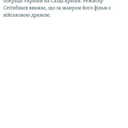
операції України на Сході країни. Режисер
Сеітаблаєв вважає, що за жанром його фільм є
військовою драмою.