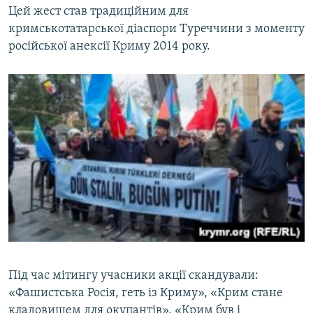
Цей жест став традиційним для
кримськотатарської діаспори Туреччини з моменту
російської анексії Криму 2014 року.
Під час мітингу учасники акції скандували:
«Фашистська Росія, геть із Криму», «Крим стане
кладовищем для окупантів», «Крим був і