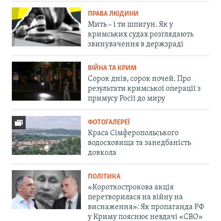
ПРАВА ЛЮДИНИ
Мить – і ти шпигун. Як у
кримських судах розглядають
звинувачення в держзраді
ВІЙНА ТА КРИМ
Сорок днів, сорок ночей. Про
результати кримської операції з
примусу Росії до миру
ФОТОГАЛЕРЕЇ
Краса Сімферопольського
водосховища та занедбаність
довкола
ПОЛІТИКА
«Короткострокова акція
перетворилася на війну на
виснаження»: Як пропаганда РФ
у Криму пояснює невдачі «СВО»