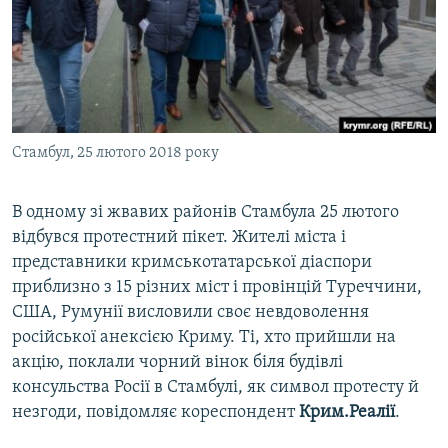
ВІДЕОУРОКИ «ELIFBE»
Русский
СВІДЧЕННЯ ОКУПАЦІЇ
Qırımtatar
УКРАЇНСЬКА ПРОБЛЕМА КРИМУ
ДОЛУЧАЙСЯ!
ІНФОГРАФІКА
Стамбул, 25 лютого 2018 року
В одному зі жвавих районів Стамбула 25 лютого
Усі сайти RFE/RL
відбувся протестний пікет. Жителі міста і
представники кримськотатарської діаспори
приблизно з 15 різних міст і провінцій Туреччини,
США, Румунії висловили своє невдоволення
російської анексією Криму. Ті, хто прийшли на
акцію, поклали чорний вінок біля будівлі
консульства Росії в Стамбулі, як символ протесту й
незгоди, повідомляє кореспондент
Крим.Реалії
.