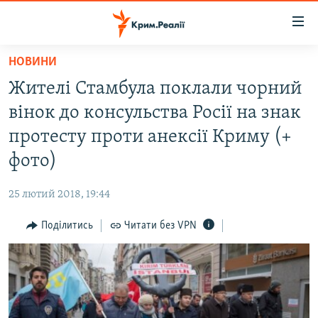
Доступність
посилання
Перейти
НОВИНИ
до
НОВИНИ
Жителі Стамбула поклали чорний
основного
ВОДА.КРИМ
матеріалу
вінок до консульства Росії на знак
ВІДЕО ТА ФОТО
Перейти
протесту проти анексії Криму (+
до
ПОЛІТИКА
фото)
основної
БЛОГИ
навігації
25 лютий 2018, 19:44
Перейти
ПОГЛЯД
до
Поділитись
Читати без VPN
ІНТЕРВ'Ю
пошуку
ВСЕ ЗА ДЕНЬ
СПЕЦПРОЕКТИ
ЯК ОБІЙТИ БЛОКУВАННЯ
ДЕПОРТАЦІЯ