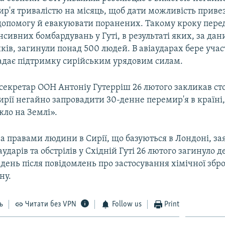
ир'я тривалістю на місяць, щоб дати можливість приве
допомогу й евакуювати поранених. Такому кроку пере
сивних бомбардувань у Гуті, в результаті яких, за да
ів, загинули понад 500 людей. В авіаударах бере участ
надає підтримку сирійським урядовим силам.
секретар ООН Антоніу Гутерріш 26 лютого закликав ст
ирії негайно запровадити 30-денне перемир'я в країні
кло на Землі».
за правами людини в Сирії, що базуються в Лондоні, за
аударів та обстрілів у Східній Гуті 26 лютого загинуло де
 день після повідомлень про застосування хімічної збро
ну.
ь
Читати без VPN
Follow us
Print