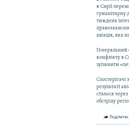
в Сирії перем
гуманітарну 
тиждень інтен
правозахисник
авіація, яка 
Генеральний 
конфлікту в С
зупинити «пе
Спостерігачі 
результаті аві
сталося через
обстрілу регіо
Поділитис