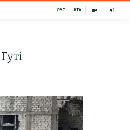
РУС
КТА
 Гуті