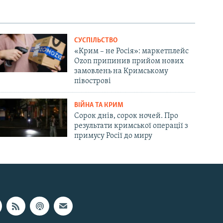
СУСПІЛЬСТВО
«Крим – не Росія»: маркетплейс
Ozon припинив прийом нових
замовлень на Кримському
півострові
ВІЙНА ТА КРИМ
Сорок днів, сорок ночей. Про
результати кримської операції з
примусу Росії до миру