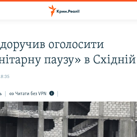
 доручив оголосити
ітарну паузу» в Східній
18:35
ь
Читати без VPN