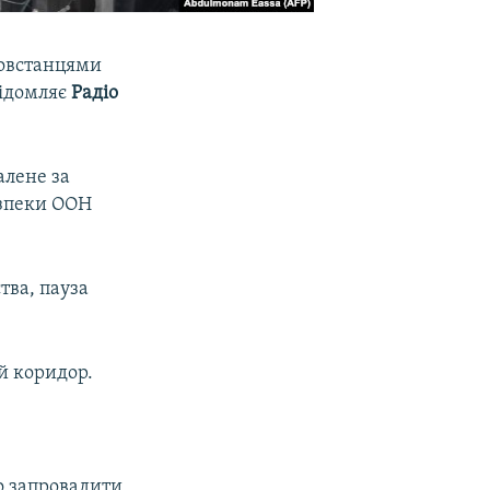
повстанцями
відомляє
Радіо
алене за
езпеки ООН
тва, пауза
й коридор.
о запровадити