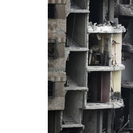
ВІДЕОУРОКИ «ELIFBE»
СВІДЧЕННЯ ОКУПАЦІЇ
УКРАЇНСЬКА ПРОБЛЕМА КРИМУ
ІНФОГРАФІКА