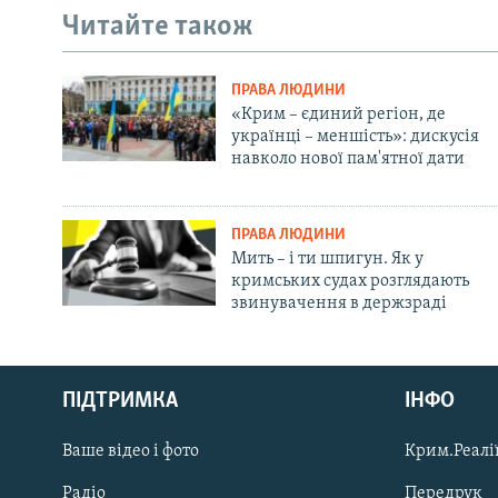
Читайте також
ПРАВА ЛЮДИНИ
«Крим – єдиний регіон, де
українці – меншість»: дискусія
навколо нової пам'ятної дати
ПРАВА ЛЮДИНИ
Мить – і ти шпигун. Як у
кримських судах розглядають
звинувачення в держзраді
Русский
ПІДТРИМКА
ІНФО
Qırımtatar
Ваше відео і фото
Крим.Реалії
ДОЛУЧАЙСЯ!
Радіо
Передрук