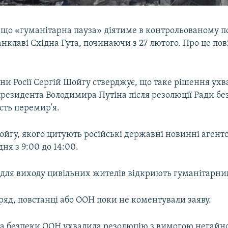
є, що «гуманітарна пауза» діятиме в контрольованому 
нклаві Східна Гута, починаючи з 27 лютого. Про це по
ни Росії Сергій Шойгу стверджує, що таке рішення ухв
резидента Володимира Путіна після резолюції Ради б
сть перемир'я.
йгу, якого цитують російські державні новинні агентс
дня з 9:00 до 14:00.
о для виходу цивільних жителів відкриють гуманітарни
яд, повстанці або ООН поки не коментували заяву.
да безпеки ООН ухвалила резолюцію з вимогою негайн