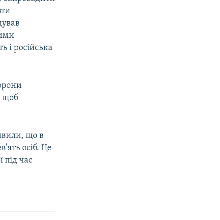
зти
дував
ними
ь і російська
орони
, щоб
явили, що в
в'ять осіб. Це
ї під час