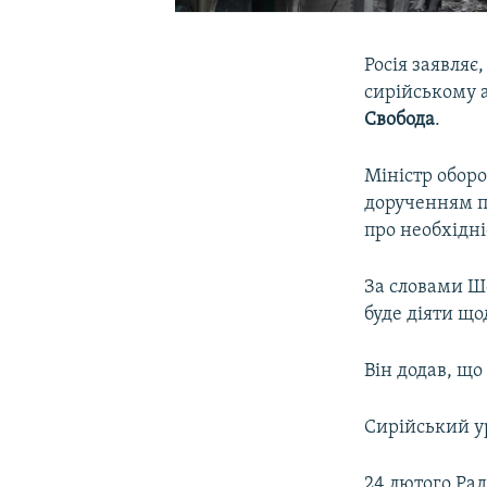
Росія заявля
сирійському а
Свобода
.
Міністр оборо
дорученням п
про необхідні
За словами Шо
буде діяти що
Він додав, щ
Сирійський ур
24 лютого Ра